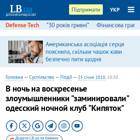
Підтримати
УКР
Defense Tech
“30 років гривні”
Фінансова грамо
Американська асоціація серця
пояснила, скільки чашок кави
безпечно пити щодня
Головна
—
Суспільство
—
Події
—
25 січня 2010
, 10:30
В ночь на воскресенье
злоумышленники "заминировали"
одесский ночной клуб "Кипяток"
Додати LB.ua як бажане