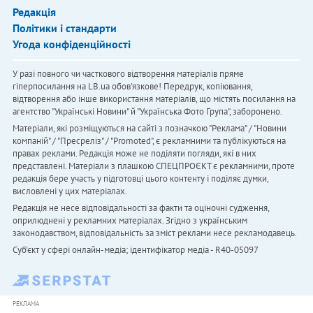
Редакція
Політики і стандарти
Угода конфіденційності
У разі повного чи часткового відтворення матеріалів пряме
гіперпосилання на LB.ua обов'язкове! Передрук, копіювання,
відтворення або інше використання матеріалів, що містять посилання на
агентство "Українськi Новини" й "Українська Фото Група", заборонено.
Матеріали, які розміщуються на сайті з позначкою "Реклама" / "Новини
компаній" / "Пресреліз" / "Promoted", є рекламними та публікуються на
правах реклами. Редакція може не поділяти погляди, які в них
представлені. Матеріали з плашкою СПЕЦПРОЄКТ є рекламними, проте
редакція бере участь у підготовці цього контенту і поділяє думки,
висловлені у цих матеріалах.
Редакція не несе відповідальності за факти та оціночні судження,
оприлюднені у рекламних матеріалах. Згідно з українським
законодавством, відповідальність за зміст реклами несе рекламодавець.
Cуб'єкт у сфері онлайн-медіа; ідентифікатор медіа - R40-05097
РЕКЛАМА