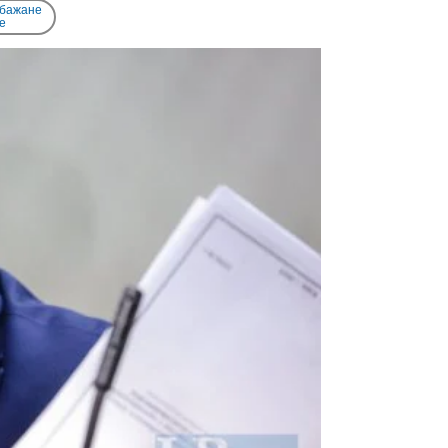
 бажане
e