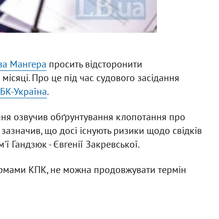
ва Мангера
просить відсторонити
місяці. Про це під час судового засідання
БК-Україна
.
ння озвучив обґрунтування клопотання про
зазначив, що досі існують ризики щодо свідків
'ї Гандзюк - Євгенії Закревської.
нормами КПК, не можна продовжувати термін