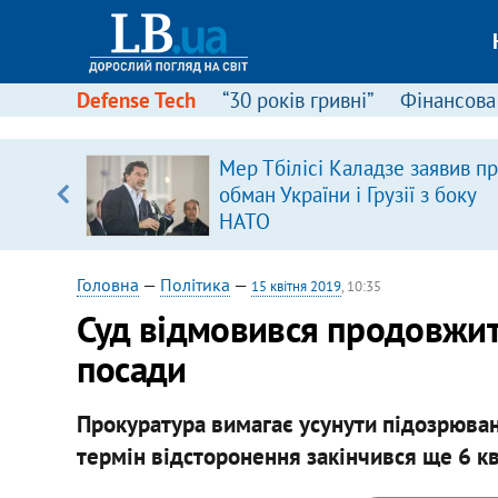
Defense Tech
“30 років гривні”
Фінансова
ового
Мер Тбілісі Каладзе заявив п
ій
обман України і Грузії з боку
НАТО
Головна
—
Політика
—
15 квітня 2019
, 10:35
Суд відмовився продовжит
посади
Прокуратура вимагає усунути підозрюван
термін відсторонення закінчився ще 6 кв