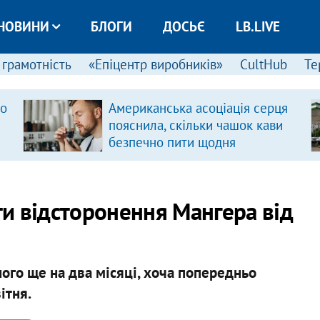
НОВИНИ
БЛОГИ
ДОСЬЄ
LB.LIVE
 грамотність
«Епіцентр виробників»
CultHub
Те
ро
Американська асоціація серця
пояснила, скільки чашок кави
безпечно пити щодня
и відсторонення Мангера від
ого ще на два місяці, хоча попередньо
ітня.