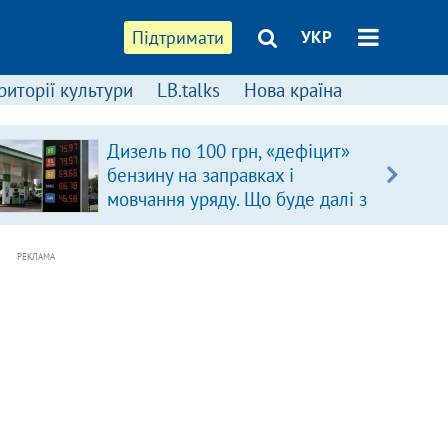
Підтримати
УКР
риторії культури
LB.talks
Нова країна
Дизель по 100 грн, «дефіцит»
бензину на заправках і
мовчання уряду. Що буде далі з
цінами на пальне?
РЕКЛАМА