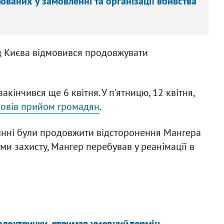
ваних у замовленні та організації вбивства
 Києва відмовився продовжувати
кінчився ще 6 квітня. У п'ятницю, 12 квітня,
провів прийом громадян
.
винні були продовжити відсторонення Мангера
вами захисту, Мангер перебував у реанімації в
і електрички, отримав умовний термін