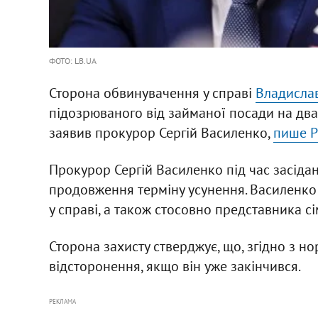
ФОТО: LB.UA
Сторона обвинувачення у справі
Владисла
підозрюваного від займаної посади на два 
заявив прокурор Сергій Василенко,
пише Р
Прокурор Сергій Василенко під час засіда
продовження терміну усунення. Василенко 
у справі, а також стосовно представника сім
Сторона захисту стверджує, що, згідно з 
відсторонення, якщо він уже закінчився.
РЕКЛАМА