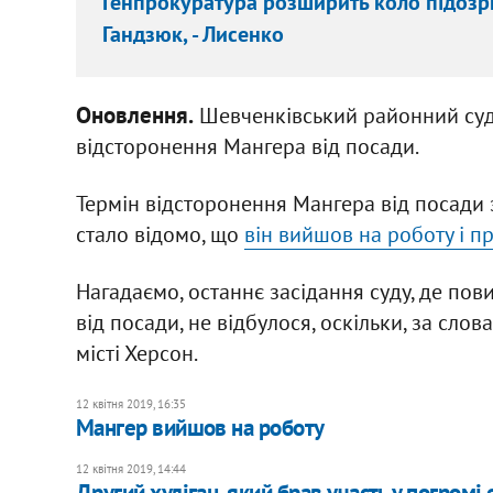
Генпрокуратура розширить коло підозрю
Гандзюк, - Лисенко
Оновлення.
Шевченківський районний суд
відсторонення Мангера від посади.
Термін відсторонення Мангера від посади за
стало відомо, що
він вийшов на роботу і 
Нагадаємо, останнє засідання суду, де по
від посади, не відбулося, оскільки, за сло
місті Херсон.
12 квітня 2019, 16:35
Мангер вийшов на роботу
12 квітня 2019, 14:44
Другий хуліган, який брав участь у погром