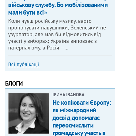
військову службу. Бо мобілізованими
мали бути всі»
Коли чуєш російську музику, варто
пропонувати навушники; Зеленський не
узурпатор, але мав би відмовитись від
участі у виборах; Україна виповзає з
патерналізму, а Росія —…
Всі публікації
БЛОГИ
ІРИНА ІВАНОВА
Не копіювати Європу:
як міжнародний
досвід допомагає
переосмислити
громадську участь в