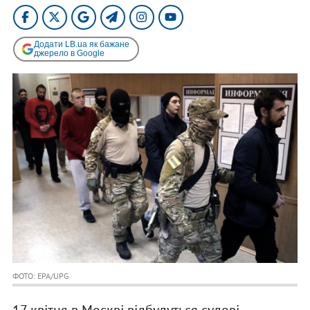
Додати LB.ua як бажане
джерело в Google
ФОТО: EPA/UPG