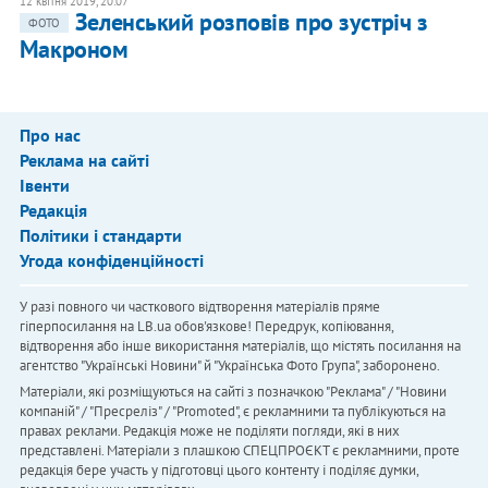
12 квітня 2019, 20:07
Зеленський розповів про зустріч з
ФОТО
Макроном
Про нас
Реклама на сайті
Івенти
Редакція
Політики і стандарти
Угода конфіденційності
У разі повного чи часткового відтворення матеріалів пряме
гіперпосилання на LB.ua обов'язкове! Передрук, копіювання,
відтворення або інше використання матеріалів, що містять посилання на
агентство "Українськi Новини" й "Українська Фото Група", заборонено.
Матеріали, які розміщуються на сайті з позначкою "Реклама" / "Новини
компаній" / "Пресреліз" / "Promoted", є рекламними та публікуються на
правах реклами. Редакція може не поділяти погляди, які в них
представлені. Матеріали з плашкою СПЕЦПРОЄКТ є рекламними, проте
редакція бере участь у підготовці цього контенту і поділяє думки,