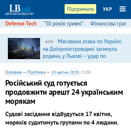
Підтримати
УКР
Defense Tech
“30 років гривні”
Фінансова грамо
Масована атака по Україні:
ФОТО
на Дніпропетровщині загинула
родина, у Львові – удар по
багатоповерхівках
(доповнюється)
Головна
—
Політика
—
13 квітня 2019
, 11:00
Російський суд готується
продовжити арешт 24 українським
морякам
Судові засідання відбудуться 17 квітня,
моряків судитимуть групами по 4 людини.