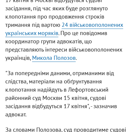
17 квітня в Москві відбудуться судові
засідання, під час яких буде розглянуто
клопотання про продовження строків
тримання під вартою
24 військовополонених
українських моряків
. Про це повідомив
координатор групи адвокатів, що
представляють інтереси військовополонених
українців,
Микола Полозов
.
"За попередніми даними, отриманими від
слідства, матеріали на обґрунтування
клопотання надійдуть в Лефортовський
районний суд Москви 15 квітня, судові
засідання відбудуться 17 квітня", - зазначив
адвокат.
За словами Полозова, суд проводитиме судові