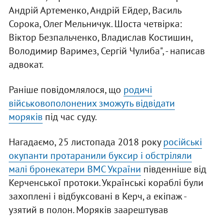
Андрій Артеменко, Андрій Ейдер, Василь
Сорока, Олег Мельничук. Шоста четвірка:
Віктор Безпальченко, Владислав Костишин,
Володимир Варимез, Сергій Чулиба", - написав
адвокат.
Раніше повідомлялося, що
родичі
військовополонених зможуть відвідати
моряків
під час суду.
Нагадаємо, 25 листопада 2018 року
російські
окупанти протаранили буксир і обстріляли
малі бронекатери ВМС України
південніше від
Керченської протоки. Українські кораблі були
захоплені і відбуксовані в Керч, а екіпаж -
узятий в полон. Моряків заарештував