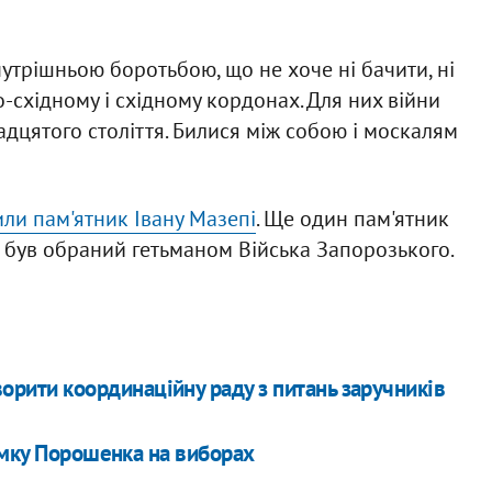
утрішньою боротьбою, що не хоче ні бачити, ні
о-східному і східному кордонах. Для них війни
вадцятого століття. Билися між собою і москалям
или пам'ятник Івану Мазепі
. Ще один пам'ятник
а був обраний гетьманом Війська Запорозького.
орити координаційну раду з питань заручників
имку Порошенка на виборах