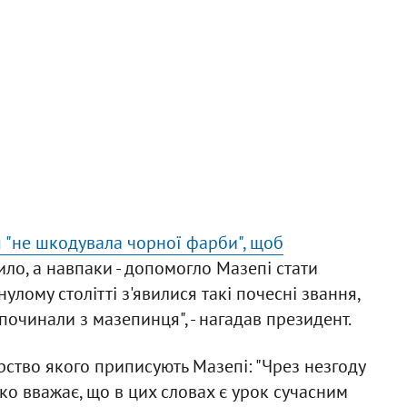
я "не шкодувала чорної фарби", щоб
дило, а навпаки - допомогло Мазепі стати
улому столітті з'явилися такі почесні звання,
 починали з мазепинця", - нагадав президент.
рство якого приписують Мазепі: "Чрез незгоду
ко вважає, що в цих словах є урок сучасним