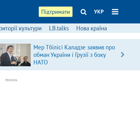
Підтримати
УКР
риторії культури
LB.talks
Нова країна
Мер Тбілісі Каладзе заявив про
обман України і Грузії з боку
НАТО
РЕКЛАМА