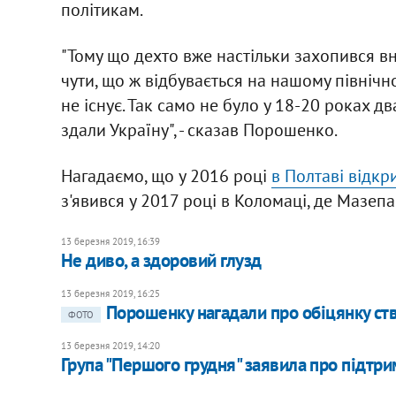
політикам.
"Тому що дехто вже настільки захопився вн
чути, що ж відбувається на нашому північн
не існує. Так само не було у 18-20 роках д
здали Україну", - сказав Порошенко.
Нагадаємо, що у 2016 році
в Полтаві відкр
з'явився у 2017 році в Коломаці, де Мазеп
13 березня 2019, 16:39
Не диво, а здоровий глузд
13 березня 2019, 16:25
Порошенку нагадали про обіцянку ств
ФОТО
13 березня 2019, 14:20
Група "Першого грудня" заявила про підтр