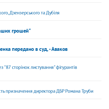
ого, Дзензерського та Дубіля
Наших грошей"
нка передано в суд, - Аваков
 "87 сторінок листування" фігурантів
сть призначення директора ДБР Романа Труби