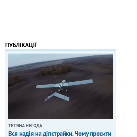
ПУБЛІКАЦІЇ
ТЕТЯНА НЕГОДА
Вся надія на діпстрайки. Чому просити