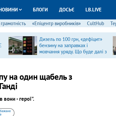
НОВИНИ
БЛОГИ
ДОСЬЄ
LB.LIVE
 грамотність
«Епіцентр виробників»
CultHub
Те
Дизель по 100 грн, «дефіцит»
Є
бензину на заправках і
мовчання уряду. Що буде далі з
цінами на пальне?
у на один щабель з
Ганді
 вони - герої".
 бажане
e