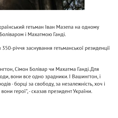
країнський гетьман Іван Мазепа на одному
оліваром і Махатмою Ганді.
и 350-річчя заснування гетьманської резиденції
гтон, Сімон Болівар чи Махатма Ганді. Для
оди, вони все одно зрадники. І Вашингтон, і
родів - борці за свободу, за незалежність, хоч і
они герої", - сказав президент України.