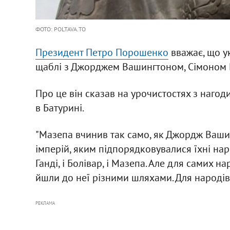
ФОТО: POLTAVA.TO
Президент Петро Порошенко
вважає, що у
щаблі з Джорджем Вашингтоном, Сімоном Б
Про це він сказав на урочистостях з нагод
в Батурині.
"Мазепа вчинив так само, як Джордж Вашин
імперій, яким підпорядковувалися їхні нар
Ганді, і Болівар, і Мазепа. Але для самих на
йшли до неї різними шляхами. Для народів в
РЕКЛАМА