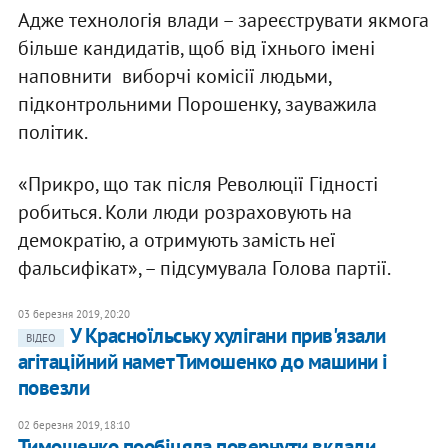
Адже технологія влади – зареєструвати якмога
більше кандидатів, щоб від їхнього імені
наповнити виборчі комісії людьми,
підконтрольними Порошенку, зауважила
політик.
«Прикро, що так після Революції Гідності
робиться. Коли люди розраховують на
демократію, а отримують замість неї
фальсифікат», – підсумувала Голова партії.
03 березня 2019, 20:20
​У Красноїльську хулігани прив'язали
ВІДЕО
агітаційний намет Тимошенко до машини і
повезли
02 березня 2019, 18:10
Тимошенко пообіцяла повернути вклади