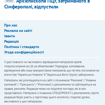
Архієпископа ПЦУ, затриманого в
ФОТО
Сімферополі, відпустили
Про нас
Реклама на сайті
Івенти
Редакція
Політики і стандарти
Угода конфіденційності
У разі повного чи часткового відтворення матеріалів пряме
гіперпосилання на LB.ua обов'язкове! Передрук, копіювання,
відтворення або інше використання матеріалів, що містять посилання на
агентство "Українськi Новини" й "Українська Фото Група", заборонено.
Матеріали, які розміщуються на сайті з позначкою "Реклама" / "Новини
компаній" / "Пресреліз" / "Promoted", є рекламними та публікуються на
правах реклами. Редакція може не поділяти погляди, які в них
представлені. Матеріали з плашкою СПЕЦПРОЄКТ є рекламними, проте
редакція бере участь у підготовці цього контенту і поділяє думки,
висловлені у цих матеріалах.