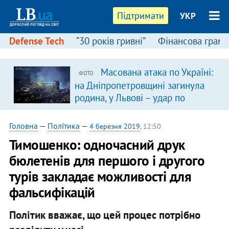
Підтримати
УКР
Defense Tech
“30 років гривні”
Фінансова грамо
Масована атака по Україні:
ФОТО
на Дніпропетровщині загинула
родина, у Львові – удар по
багатоповерхівках
(доповнюється)
Головна
—
Політика
—
4 березня 2019
, 12:50
Тимошенко: одночасний друк
бюлетенів для першого і другого
турів закладає можливості для
фальсифікацій
Політик вважає, що цей процес потрібно