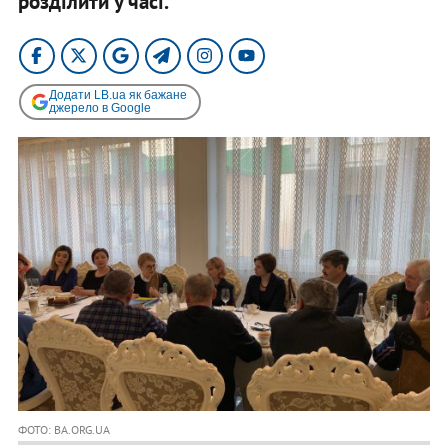
розділити у часі.
Додати LB.ua як бажане
джерело в Google
ФОТО: BA.ORG.UA