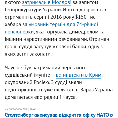
лютого
затримали в Молдові
за запитом
Генпрокуратури України. Його підозрюють в
отриманні в серпні 2016 року $150 тис.
хабара за
умовний термін для 74-річної
пенсіонерки
, яка торгувала димедролом та
іншими наркотичними речовинами. Отримані
гроші суддя засунув у скляні банки, одну з
яких встиг закопати.
Чаус не був затриманий через його
суддівський імунітет і
встиг втекти в Крим
,
окупований Росією. З судді зняли
недоторканність уже після втечі. Зараз Україна
домагається екстрадиції Чауса.
23 листопада 2017, 16:43
Столтенберг анонсував відкриття офісу НАТО в