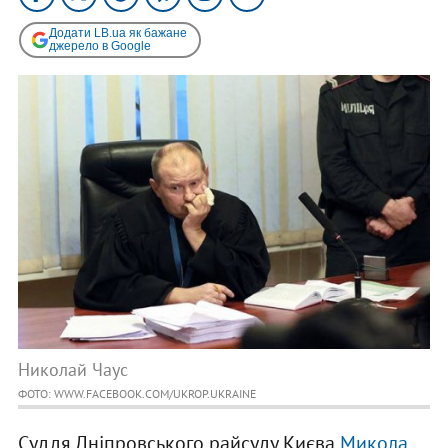
Додати LB.ua як бажане
джерело в Google
Николай Чаус
ФОТО: WWW.FACEBOOK.COM/UKROP.UKRAINE
Суддя Дніпровського райсуду Києва
Микола