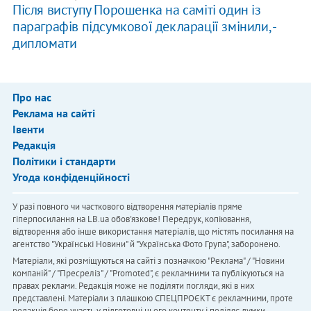
Після виступу Порошенка на саміті один із
параграфів підсумкової декларації змінили, -
дипломати
Про нас
Реклама на сайті
Івенти
Редакція
Політики і стандарти
Угода конфіденційності
У разі повного чи часткового відтворення матеріалів пряме
гіперпосилання на LB.ua обов'язкове! Передрук, копіювання,
відтворення або інше використання матеріалів, що містять посилання на
агентство "Українськi Новини" й "Українська Фото Група", заборонено.
Матеріали, які розміщуються на сайті з позначкою "Реклама" / "Новини
компаній" / "Пресреліз" / "Promoted", є рекламними та публікуються на
правах реклами. Редакція може не поділяти погляди, які в них
представлені. Матеріали з плашкою СПЕЦПРОЄКТ є рекламними, проте
редакція бере участь у підготовці цього контенту і поділяє думки,