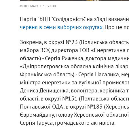
ФОТО: МАКС ТРЕБУХОВ
Партія "БПП "Солідарність" на з'їзді визна
червня в семи виборчих округах
. Про це п
Зокрема, в окрузі №23 (Волинська область)
майора ЗСУ, директора ТОВ «Енергетична г
область) - Сергія Риженка, доктора медични
«Дніпропетровська обласна клінічна лікарн
Франківська область) - Сергія Насалика, ме
міністра енергетики та вугільної промислов
Дениса Денищенка, волонтера, керівника те
області, в окрузі №151 (Полтавська область
Полтавської ОДА, в окрузі №183 (Херсонськ
Євромайдану, голову Херсонської обласної 
Сергія Гаруса, громадського активіста.