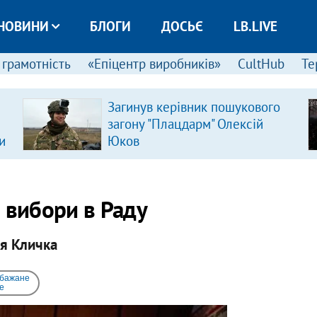
НОВИНИ
БЛОГИ
ДОСЬЄ
LB.LIVE
 грамотність
«Епіцентр виробників»
CultHub
Те
Загинув керівник пошукового
загону "Плацдарм" Олексій
и
Юков
 вибори в Раду
ія Кличка
 бажане
e