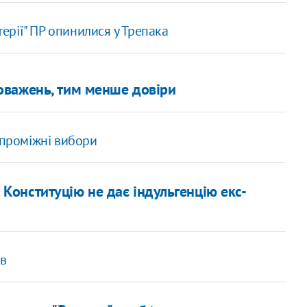
терії" ПР опинилися у Трепака
оважень, тим менше довіри
 проміжні вибори
Конституцію не дає індульгенцію екс-
ів