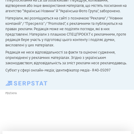
гіперпосилання на LB.ua обов'язкове! Передрук, копіювання,
відтворення або інше використання матеріалів, що містять посилання на
агентство "Українськi Новини" й "Українська Фото Група", заборонено.
Матеріали, які розміщуються на сайті з позначкою "Реклама" / "Новини
компаній" / "Пресреліз" / "Promoted", є рекламними та публікуються на
правах реклами. Редакція може не поділяти погляди, які в них
представлені. Матеріали з плашкою СПЕЦПРОЄКТ є рекламними, проте
редакція бере участь у підготовці цього контенту і поділяє думки,
висловлені у цих матеріалах.
Редакція не несе відповідальності за факти та оціночні судження,
оприлюднені у рекламних матеріалах. Згідно з українським
законодавством, відповідальність за зміст реклами несе рекламодавець.
Cуб'єкт у сфері онлайн-медіа; ідентифікатор медіа - R40-05097
РЕКЛАМА