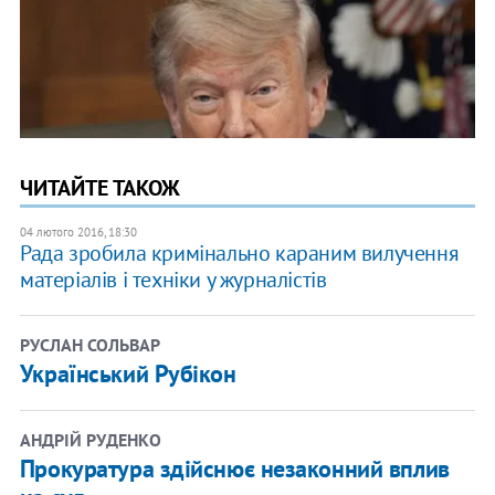
ЧИТАЙТЕ ТАКОЖ
04 лютого 2016, 18:30
Рада зробила кримінально караним вилучення
матеріалів і техніки у журналістів
РУСЛАН СОЛЬВАР
​Український Рубікон
АНДРІЙ РУДЕНКО
Прокуратура здійснює незаконний вплив