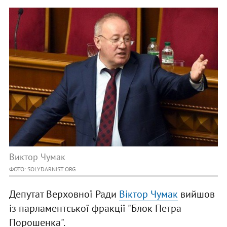
Виктор Чумак
ФОТО: SOLYDARNIST.ORG
Депутат Верховної Ради
Віктор Чумак
вийшов
із парламентської фракції "Блок Петра
Порошенка".