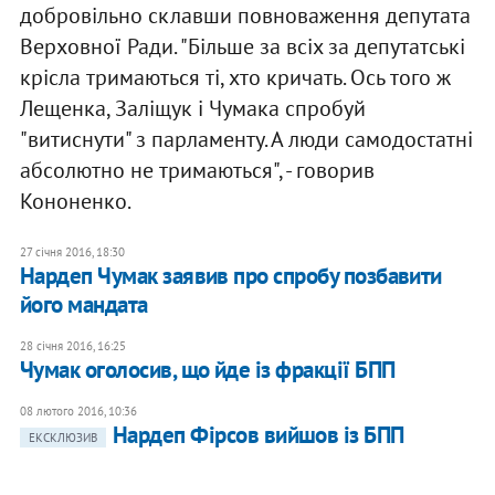
добровільно склавши повноваження депутата
Верховної Ради. "Більше за всіх за депутатські
крісла тримаються ті, хто кричать. Ось того ж
Лещенка, Заліщук і Чумака спробуй
"витиснути" з парламенту. А люди самодостатні
абсолютно не тримаються", - говорив
Кононенко.
27 січня 2016, 18:30
Нардеп Чумак заявив про спробу позбавити
його мандата
28 січня 2016, 16:25
Чумак оголосив, що йде із фракції БПП
08 лютого 2016, 10:36
Нардеп Фірсов вийшов із БПП
ЕКСКЛЮЗИВ