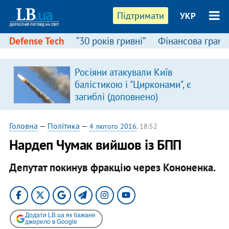
Підтримати
УКР
Defense Tech
“30 років гривні”
Фінансова грамо
Росіяни атакували Київ
балістикою і "Цирконами", є
загиблі (доповнено)
Головна
—
Політика
—
4 лютого 2016
, 18:52
Нардеп Чумак вийшов із БПП
Депутат покинув фракцію через Кононенка.
Додати LB.ua як бажане
джерело в Google