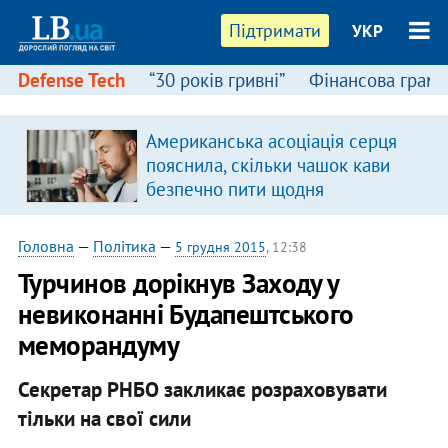
Підтримати
УКР
Defense Tech
“30 років гривні”
Фінансова грамо
Американська асоціація серця
пояснила, скільки чашок кави
безпечно пити щодня
Головна
—
Політика
—
5 грудня 2015
, 12:38
Турчинов дорікнув Заходу у
невиконанні Будапештського
меморандуму
Секретар РНБО закликає розраховувати
тільки на свої сили