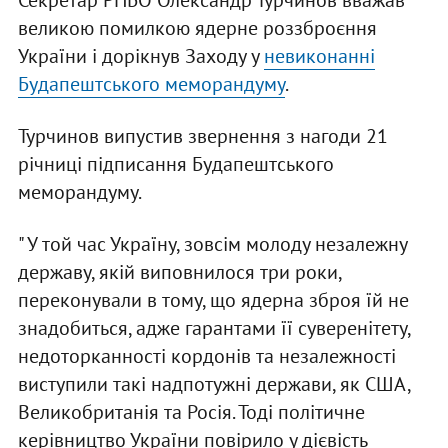
Секретар РНБО Олександр Турчинов вважав
великою помилкою ядерне роззброєння
України і дорікнув Заходу у
невиконанні
Будапештського меморандуму
.
Турчинов випустив звернення з нагоди 21
річниці підписання Будапештського
меморандуму.
" У той час Україну, зовсім молоду незалежну
державу, якій виповнилося три роки,
переконували в тому, що ядерна зброя їй не
знадобиться, адже гарантами її суверенітету,
недоторканності кордонів та незалежності
виступили такі надпотужні держави, як США,
Великобританія та Росія. Тоді політичне
керівництво України повірило у дієвість