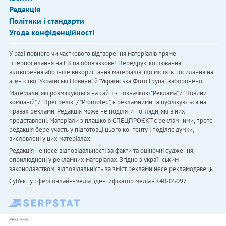
Редакція
Політики і стандарти
Угода конфіденційності
У разі повного чи часткового відтворення матеріалів пряме
гіперпосилання на LB.ua обов'язкове! Передрук, копіювання,
відтворення або інше використання матеріалів, що містять посилання на
агентство "Українськi Новини" й "Українська Фото Група", заборонено.
Матеріали, які розміщуються на сайті з позначкою "Реклама" / "Новини
компаній" / "Пресреліз" / "Promoted", є рекламними та публікуються на
правах реклами. Редакція може не поділяти погляди, які в них
представлені. Матеріали з плашкою СПЕЦПРОЄКТ є рекламними, проте
редакція бере участь у підготовці цього контенту і поділяє думки,
висловлені у цих матеріалах.
Редакція не несе відповідальності за факти та оціночні судження,
оприлюднені у рекламних матеріалах. Згідно з українським
законодавством, відповідальність за зміст реклами несе рекламодавець.
Cуб'єкт у сфері онлайн-медіа; ідентифікатор медіа - R40-05097
РЕКЛАМА