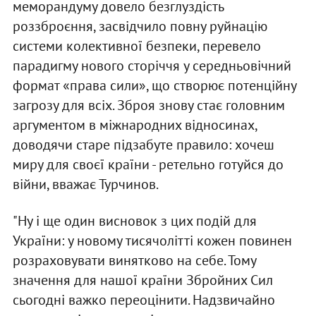
меморандуму довело безглуздість
роззброєння, засвідчило повну руйнацію
системи колективної безпеки, перевело
парадигму нового сторіччя у середньовічний
формат «права сили», що створює потенційну
загрозу для всіх. Зброя знову стає головним
аргументом в міжнародних відносинах,
доводячи старе підзабуте правило: хочеш
миру для своєї країни - ретельно готуйся до
війни, вважає Турчинов.
"Ну і ще один висновок з цих подій для
України: у новому тисячолітті кожен повинен
розраховувати винятково на себе. Тому
значення для нашої країни Збройних Сил
сьогодні важко переоцінити. Надзвичайно