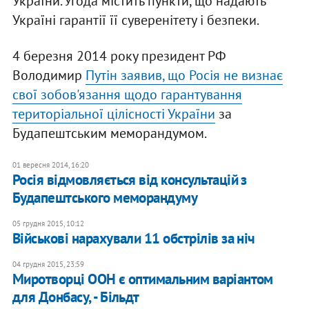
України. Угода містить пункти, що надають
Україні гарантії її суверенітету і безпеки.
4 березня 2014 року президент РФ
Володимир
Путін заявив, що Росія не визнає
свої зобов'язання щодо гарантування
територіальної цілісності України
за
Будапештським меморандумом.
01 вересня 2014, 16:20
Росія відмовляється від консультацій з
Будапештського меморандуму
05 грудня 2015, 10:12
Військові нарахували 11 обстрілів за ніч
04 грудня 2015, 23:59
Миротворці ООН є оптимальним варіантом
для Донбасу, - Більдт