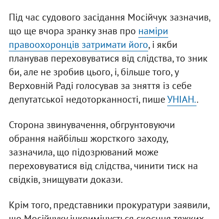
Під час судового засідання Мосійчук зазначив,
що ще вчора зранку знав про
наміри
правоохоронців затримати його
, і якби
планував переховуватися від слідства, то зник
би, але не зробив цього, і, більше того, у
Верховній Раді голосував за зняття із себе
депутатської недоторканності, пише
УНІАН.
.
Сторона звинувачення, обгрунтовуючи
обрання найбільш жорсткого заходу,
зазначила, що підозрюваний може
переховуватися від слідства, чинити тиск на
свідків, знищувати докази.
Крім того, представники прокуратури заявили,
що Мосійчуку інкримінується скоєння тяжких