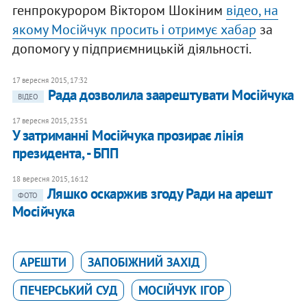
генпрокурором Віктором Шокіним
відео, на
якому Мосійчук просить і отримує хабар
за
допомогу у підприємницькій діяльності.
17 вересня 2015, 17:32
Рада дозволила заарештувати Мосійчука
ВІДЕО
17 вересня 2015, 23:51
У затриманні Мосійчука прозирає лінія
президента, - БПП
18 вересня 2015, 16:12
Ляшко оскаржив згоду Ради на арешт
ФОТО
Мосійчука
АРЕШТИ
ЗАПОБІЖНИЙ ЗАХІД
ПЕЧЕРСЬКИЙ СУД
МОСІЙЧУК ІГОР