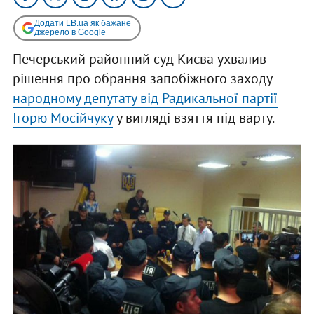
Додати LB.ua як бажане
джерело в Google
Печерський районний суд Києва ухвалив
рішення про обрання запобіжного заходу
народному депутату від Радикальної партії
Ігорю Мосійчуку
у вигляді взяття під варту.