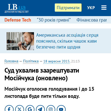
Підтримати
УКР
Defense Tech
“30 років гривні”
Фінансова грамо
Американська асоціація серця
в
пояснила, скільки чашок кави
безпечно пити щодня
Головна
—
Політика
—
18 вересня 2015
, 21:13
Суд ухвалив заарештувати
Мосійчука (оновлено)
Мосійчук оголосив голодування і до 15
листопада буде пити тільки воду.