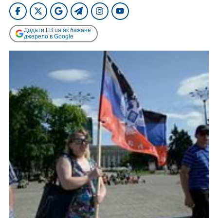
Додати LB.ua як бажане
джерело в Google