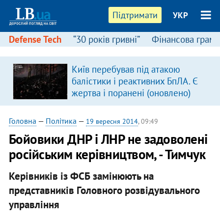
Підтримати
УКР
Defense Tech
“30 років гривні”
Фінансова грамо
Київ перебував під атакою
балістики і реактивних БпЛА. Є
жертва і поранені (оновлено)
Головна
—
Політика
—
19 вересня 2014
, 09:49
Бойовики ДНР і ЛНР не задоволені
російським керівництвом, - Тимчук
Керівників із ФСБ замінюють на
представників Головного розвідувального
управління