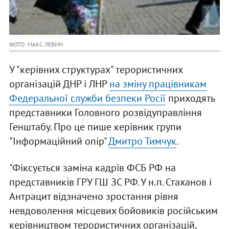
ФОТО: МАКС ЛЕВИН
У "керівних структурах" терористичних
організацій ДНР і ЛНР
на зміну працівникам
Федеральної служби безпеки Росії
приходять
представники Головного розвідуправління
Генштабу. Про це пише керівник групи
"Інформаційний опір"
Дмитро Тимчук
.
"Фіксується заміна кадрів ФСБ РФ на
представників ГРУ ГШ ЗС РФ. У н.п. Стаханов і
Антрацит відзначено зростання рівня
невдоволення місцевих бойовиків російським
керівництвом терористичних організацій,