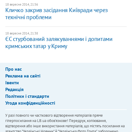
18 вересня 2014, 21:56
Кличко закрив засідання Київради через
технічні проблеми
18 вересня 2014, 21:38
ЄС стурбований залякуваннями і допитами
кримських татар у Криму
Про нас
Реклама на сайті
Івенти
Редакція
Політики і стандарти
Угода конфіденційності
У разі повного чи часткового відтворення матеріалів пряме
гіперпосилання на LB.ua обов'язкове! Передрук, копіювання,
відтворення або інше використання матеріалів, що містять посилання на
агентство "Українськi Новини" й "Українська Фото Група", заборонено.