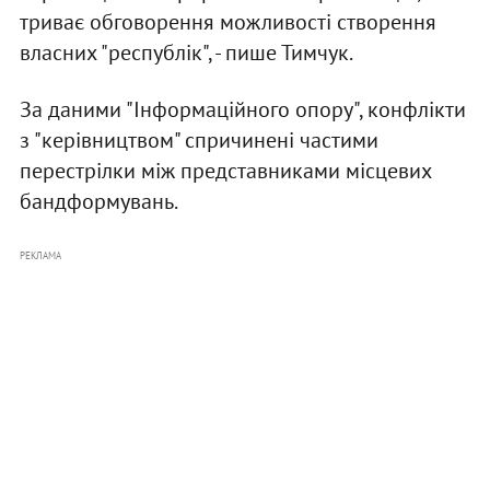
триває обговорення можливості створення
власних "республік", - пише Тимчук.
За даними "Інформаційного опору", конфлікти
з "керівництвом" спричинені частими
перестрілки між представниками місцевих
бандформувань.
РЕКЛАМА