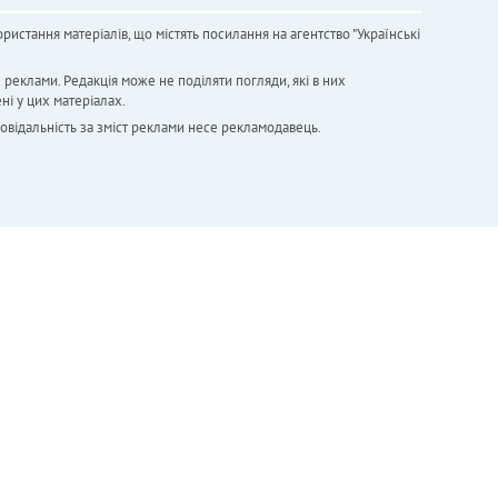
ристання матеріалів, що містять посилання на агентство "Українськi
х реклами. Редакція може не поділяти погляди, які в них
ні у цих матеріалах.
повідальність за зміст реклами несе рекламодавець.