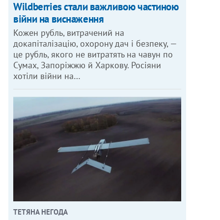
Wildberries стали важливою частиною
війни на виснаження
Кожен рубль, витрачений на
докапіталізацію, охорону дач і безпеку, —
це рубль, якого не витратять на чавун по
Сумах, Запоріжжю й Харкову. Росіяни
хотіли війни на…
ТЕТЯНА НЕГОДА