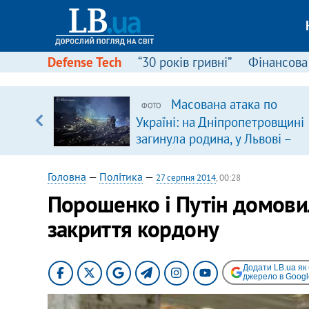
Defense Tech
“30 років гривні”
Фінансова
вив про
Масована атака по
ФОТО
боку
Україні: на Дніпропетровщині
загинула родина, у Львові –
удар по багатоповерхівках
(доповнюється)
Головна
—
Політика
—
27 серпня 2014
, 00:28
Порошенко і Путін домови
закриття кордону
Додати LB.ua як
джерело в Googl