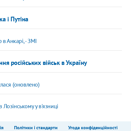
а і Путіна
в Анкарі, - ЗМІ
ня російських військ в Україну
улася (оновлено)
 Лозінському у в'язниці
ія
Політики і стандарти
Угода конфіденційності