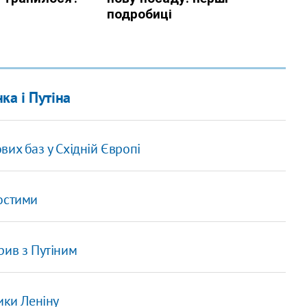
ка і Путіна
их баз у Східній Європі
остими
рив з Путіним
ики Леніну