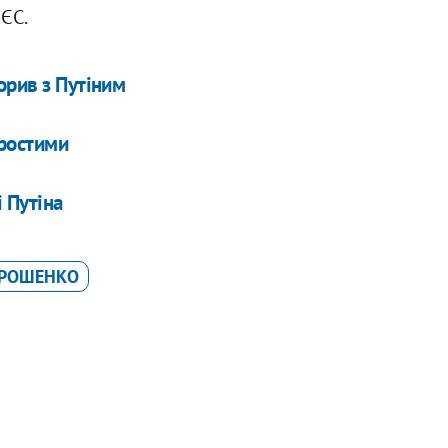
 ЄС.
орив з Путіним
простими
 Путіна
ОРОШЕНКО