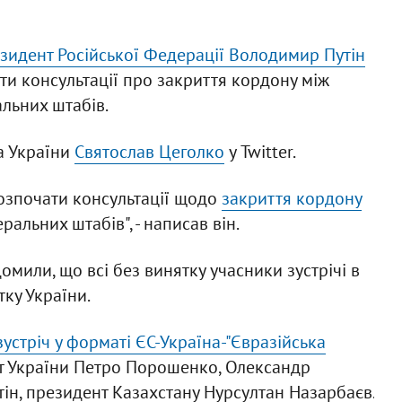
зидент Російської Федерації Володимир Путін
ати консультації про закриття кордону між
льних штабів.
а України
Святослав Цеголко
у Twitter.
розпочати консультації щодо
закриття кордону
льних штабів", - написав він.
омили, що всі без винятку учасники зустрічі в
ку України.
зустріч у форматі ЄС-Україна-"Євразійська
нт України Петро Порошенко, Олександр
ін, президент Казахстану Нурсултан Назарбаєв.