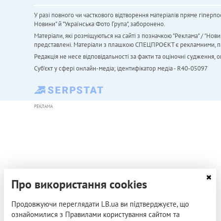
У разі повного чи часткового відтворення матеріалів пряме гіперпо
Новини" й "Українська Фото Група", заборонено.
Матеріали, які розміщуються на сайті з позначкою "Реклама" / "Нови
представлені. Матеріали з плашкою СПЕЦПРОЄКТ є рекламними, проте
Редакція не несе відповідальності за факти та оціночні судження,
Cуб'єкт у сфері онлайн-медіа; ідентифікатор медіа - R40-05097
РЕКЛАМА
Про використання cookies
Продовжуючи переглядати LB.ua ви підтверджуєте, що
ознайомилися з Правилами користування сайтом та