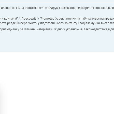
силання на LB.ua обов'язкове! Передрук, копіювання, відтворення або інше вико
ни компаній" / "Пресреліз" / "Promoted", є рекламними та публікуються на права
 редакція бере участь у підготовці цього контенту і поділяє думки, висловле
 оприлюднені у рекламних матеріалах. Згідно з українським законодавством, від