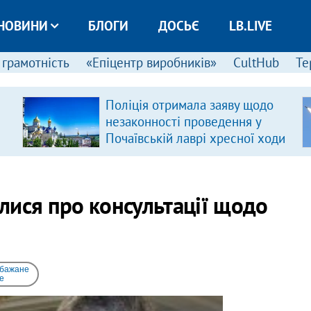
НОВИНИ
БЛОГИ
ДОСЬЄ
LB.LIVE
 грамотність
«Епіцентр виробників»
CultHub
Те
Поліція отримала заяву щодо
незаконності проведення у
Почаївській лаврі хресної ходи
лися про консультації щодо
 бажане
e