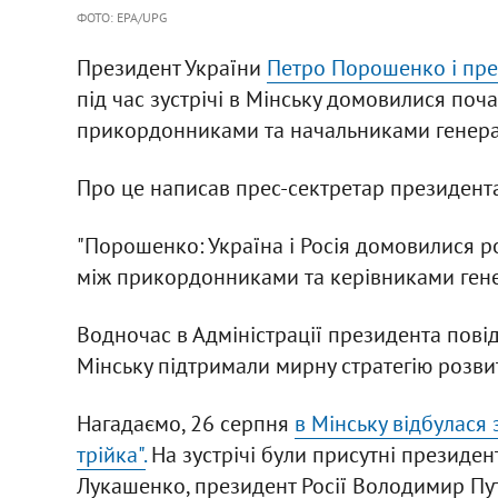
ФОТО: EPA/UPG
Президент України
Петро Порошенко і пре
під час зустрічі в Мінську домовилися поч
прикордонниками та начальниками генера
Про це написав прес-сектретар президент
"Порошенко: Україна і Росія домовилися 
між прикордонниками та керівниками генера
Водночас в Адміністрації президента повід
Мінську підтримали мирну стратегію розвит
Нагадаємо, 26 серпня
в Мінську відбулася 
трійка".
На зустрічі були присутні президе
Лукашенко, президент Росії Володимир Пут