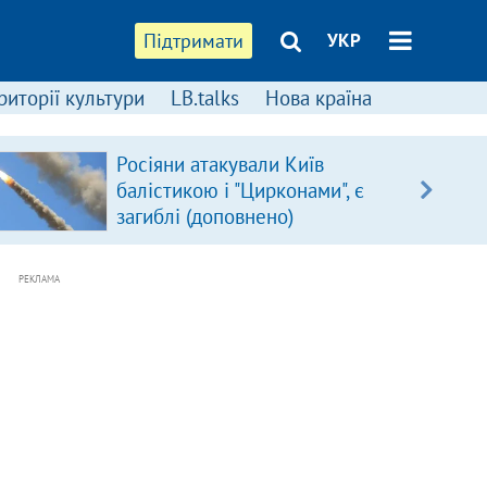
Підтримати
УКР
риторії культури
LB.talks
Нова країна
Росіяни атакували Київ
балістикою і "Цирконами", є
загиблі (доповнено)
РЕКЛАМА