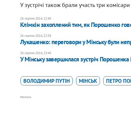
У зустрічі також брали участь три комісари
26 серпня 2014, 22:40
Клімкін захоплений тим, як Порошенко гов
26 серпня 2014, 22:58
Лукашенко: переговори у Мінську були не
26 серпня 2014, 23:40
У Мінську завершилася зустріч Порошенка і
ВОЛОДИМИР ПУТІН
МІНСЬК
ПЕТРО П
РЕКЛАМА