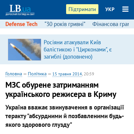
Підтримати
УКР
Defense Tech
“30 років гривні”
Фінансова грамо
Росіяни атакували Київ
балістикою і "Цирконами", є
загиблі (доповнено)
Головна
—
Політика
—
15 травня 2014
, 20:59
МЗС обурене затриманням
українського режисера в Криму
Україна вважає звинувачення в організації
теракту "абсурдними й позбавленими будь-
якого здорового глузду"