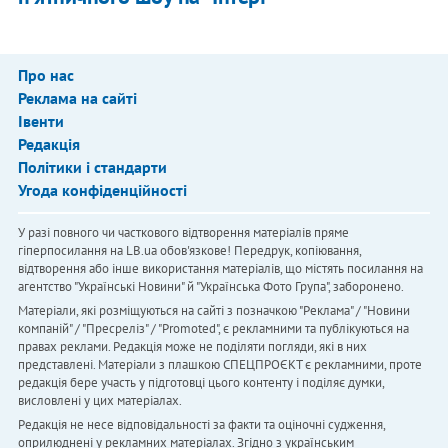
Про нас
Реклама на сайті
Івенти
Редакція
Політики і стандарти
Угода конфіденційності
У разі повного чи часткового відтворення матеріалів пряме
гіперпосилання на LB.ua обов'язкове! Передрук, копіювання,
відтворення або інше використання матеріалів, що містять посилання на
агентство "Українськi Новини" й "Українська Фото Група", заборонено.
Матеріали, які розміщуються на сайті з позначкою "Реклама" / "Новини
компаній" / "Пресреліз" / "Promoted", є рекламними та публікуються на
правах реклами. Редакція може не поділяти погляди, які в них
представлені. Матеріали з плашкою СПЕЦПРОЄКТ є рекламними, проте
редакція бере участь у підготовці цього контенту і поділяє думки,
висловлені у цих матеріалах.
Редакція не несе відповідальності за факти та оціночні судження,
оприлюднені у рекламних матеріалах. Згідно з українським