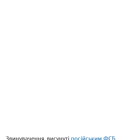
Звинувачення, висунуті
російським ФСБ