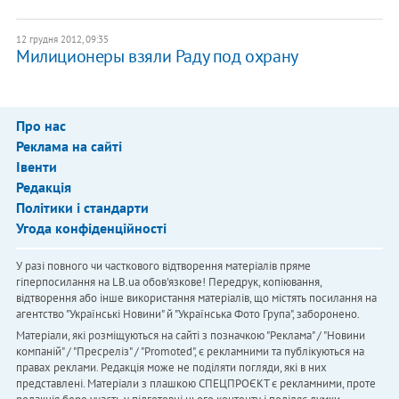
12 грудня 2012, 09:35
Милиционеры взяли Раду под охрану
Про нас
Реклама на сайті
Івенти
Редакція
Політики і стандарти
Угода конфіденційності
У разі повного чи часткового відтворення матеріалів пряме
гіперпосилання на LB.ua обов'язкове! Передрук, копіювання,
відтворення або інше використання матеріалів, що містять посилання на
агентство "Українськi Новини" й "Українська Фото Група", заборонено.
Матеріали, які розміщуються на сайті з позначкою "Реклама" / "Новини
компаній" / "Пресреліз" / "Promoted", є рекламними та публікуються на
правах реклами. Редакція може не поділяти погляди, які в них
представлені. Матеріали з плашкою СПЕЦПРОЄКТ є рекламними, проте