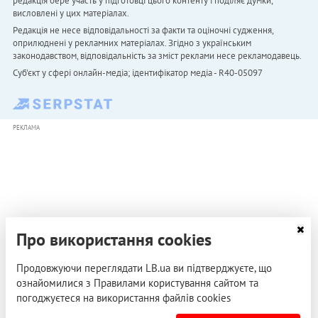
редакція бере участь у підготовці цього контенту і поділяє думки,
висловлені у цих матеріалах.
Редакція не несе відповідальності за факти та оціночні судження,
оприлюднені у рекламних матеріалах. Згідно з українським
законодавством, відповідальність за зміст реклами несе рекламодавець.
Cуб'єкт у сфері онлайн-медіа; ідентифікатор медіа - R40-05097
РЕКЛАМА
Про використання cookies
Продовжуючи переглядати LB.ua ви підтверджуєте, що
ознайомилися з Правилами користування сайтом та
погоджуєтеся на використання файлів cookies