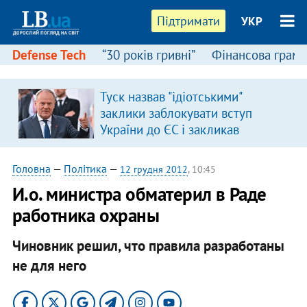
Підтримати
УКР
Defense Tech
“30 років гривні”
Фінансова грамо
Туск назвав "ідіотськими"
я
заклики заблокувати вступ
України до ЄС і закликав
припинити антиукраїнську
риторику
Головна
—
Політика
—
12 грудня 2012
, 10:45
И.о. министра обматерил в Раде
работника охраны
Чиновник решил, что правила разработаны
не для него