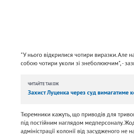
"У нього відкрилися чотири виразки. Але н
собою чотири уколи зі знеболюючим", - заз
ЧИТАЙТЕ ТАКОЖ
Захист Луценка через суд вимагатиме к
Тюремники кажуть, що приводів для тривог
під постійним наглядом медперсоналу. Жод
адміністрації колонії від засудженого не н