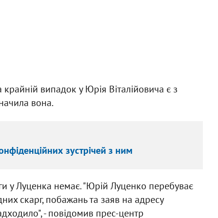
а крайній випадок у Юрія Віталійовича є з
начила вона.
онфіденційних зустрічей з ним
и у Луценка немає. "Юрій Луценко перебуває
них скарг, побажань та заяв на адресу
адходило", - повідомив прес-центр