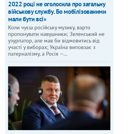
2022 році не оголосила про загальну
військову службу. Бо мобілізованими
мали бути всі»
Коли чуєш російську музику, варто
пропонувати навушники; Зеленський не
узурпатор, але мав би відмовитись від
участі у виборах; Україна виповзає з
патерналізму, а Росія —…