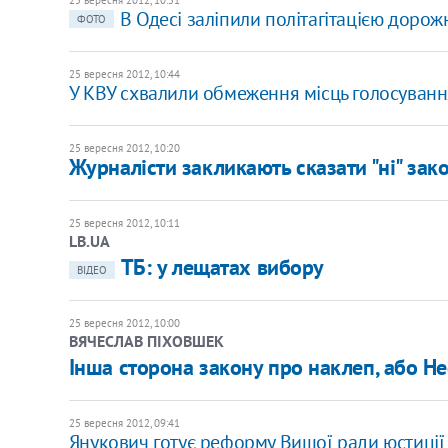
​В Одесі заліпили політагітацією дорож
ФОТО
25 вересня 2012, 10:44
У КВУ схвалили обмеження місць голосуванн
25 вересня 2012, 10:20
Журналісти закликають сказати "ні" зак
25 вересня 2012, 10:11
LB.UA
ТБ: у лещатах вибору
ВІДЕО
25 вересня 2012, 10:00
ВЯЧЕСЛАВ ПІХОВШЕК
Інша сторона закону про наклеп, або Н
25 вересня 2012, 09:41
Янукович готує реформу Вищої ради юстиції