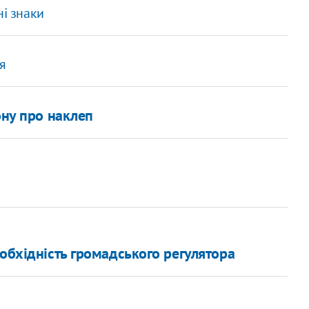
ні знаки
я
ону про наклеп
еобхідність громадського регулятора