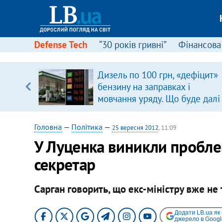
Defense Tech
“30 років гривні”
Фінансова
ою
Дизель по 100 грн, «дефіцит»
пЛА. Є
бензину на заправках і
лено)
мовчання уряду. Що буде далі
цінами на пальне?
Головна
—
Політика
—
25 вересня 2012
, 11:09
У Луценка виникли проблеми
секретар
Сарган говорить, що екс-міністру вже не 
Додати LB.ua як
джерело в Googl