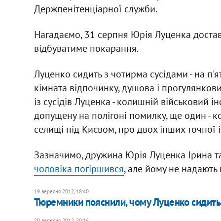
Держпенітенціарної служби.
Нагадаємо, 31 серпня Юрія Луценка достав
відбуватиме покарання.
Луценко сидить з чотирма сусідами - на п'ят
кімната відпочинку, душова і прогулянкови
із сусідів Луценка - колишній військовий і
допущену на полігоні помилку, ще один - к
селищі під Києвом, про двох інших точної 
Зазначимо, дружина Юрія Луценка Ірина т
чоловіка погіршився
, але йому не надають
19 вересня 2012, 18:40
Тюремники пояснили, чому Луценко сидить 
20 вересня 2012, 20:16