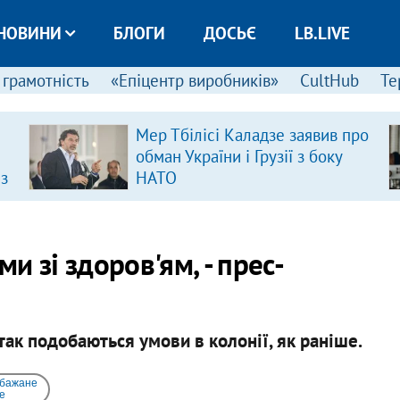
НОВИНИ
БЛОГИ
ДОСЬЄ
LB.LIVE
 грамотність
«Епіцентр виробників»
CultHub
Те
Мер Тбілісі Каладзе заявив про
обман України і Грузії з боку
 з
НАТО
 зі здоров'ям, - прес-
так подобаються умови в колонії, як раніше.
 бажане
e