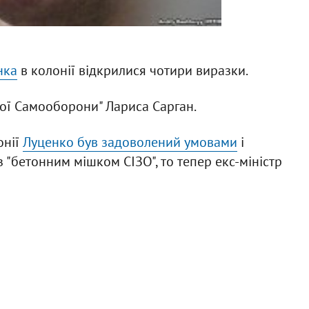
нка
в колонії відкрилися чотири виразки.
ої Самооборони" Лариса Сарган.
онії
Луценко був задоволений умовами
і
 "бетонним мішком СІЗО", то тепер екс-міністр