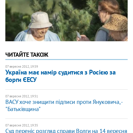
ЧИТАЙТЕ ТАКОЖ
07 вересня 2012, 19:59
Україна має намір судитися з Росією за
борги ЄЕСУ
07 вересня 2012, 19:51
ВАСУ хоче знищити підписи проти Януковича, -
"Батьківщина"
07 вересня 2012, 19:35
Суд переніс розгляд справи Волги на 14 вересня