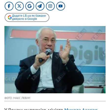
Додати LB.ua як бажане
джерело в Google
ФОТО: МАКС ЛЕВИН