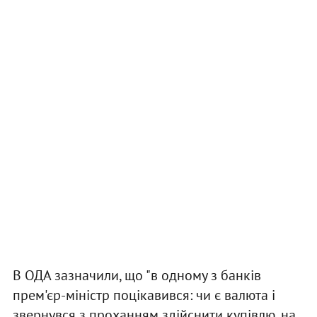
В ОДА зазначили, що "в одному з банків
прем'єр-міністр поцікавився: чи є валюта і
звернувся з проханням здійснити купівлю, на