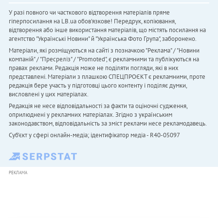
У разі повного чи часткового відтворення матеріалів пряме
гіперпосилання на LB.ua обов'язкове! Передрук, копіювання,
відтворення або інше використання матеріалів, що містять посилання на
агентство "Українськi Новини" й "Українська Фото Група", заборонено.
Матеріали, які розміщуються на сайті з позначкою "Реклама" / "Новини
компаній" / "Пресреліз" / "Promoted", є рекламними та публікуються на
правах реклами. Редакція може не поділяти погляди, які в них
представлені. Матеріали з плашкою СПЕЦПРОЄКТ є рекламними, проте
редакція бере участь у підготовці цього контенту і поділяє думки,
висловлені у цих матеріалах.
Редакція не несе відповідальності за факти та оціночні судження,
оприлюднені у рекламних матеріалах. Згідно з українським
законодавством, відповідальність за зміст реклами несе рекламодавець.
Cуб'єкт у сфері онлайн-медіа; ідентифікатор медіа - R40-05097
РЕКЛАМА