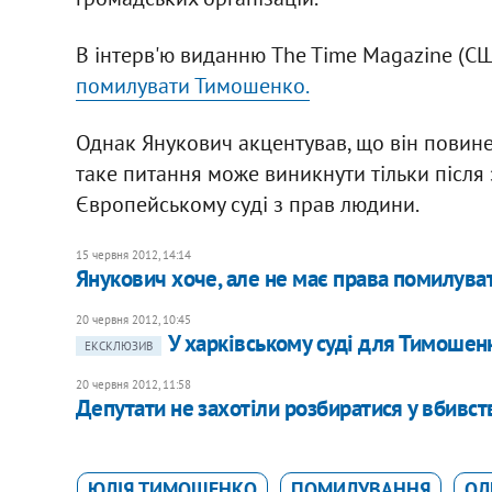
В інтерв'ю виданню The Time Magazine (С
помилувати Тимошенко.
Однак Янукович акцентував, що він повинен
таке питання може виникнути тільки після
Європейському суді з прав людини.
15 червня 2012, 14:14
Янукович хоче, але не має права помилув
20 червня 2012, 10:45
У харківському суді для Тимошен
ЕКСКЛЮЗИВ
20 червня 2012, 11:58
Депутати не захотіли розбиратися у вбивс
ЮЛІЯ ТИМОШЕНКО
ПОМИЛУВАННЯ
ОЛ