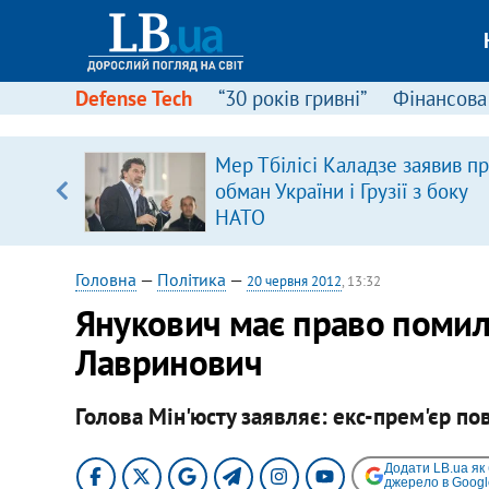
Defense Tech
“30 років гривні”
Фінансова
Мер Тбілісі Каладзе заявив п
 часів
обман України і Грузії з боку
НАТО
Головна
—
Політика
—
20 червня 2012
, 13:32
Янукович має право помил
Лавринович
Голова Мін'юсту заявляє: екс-прем'єр по
Додати LB.ua як
джерело в Googl