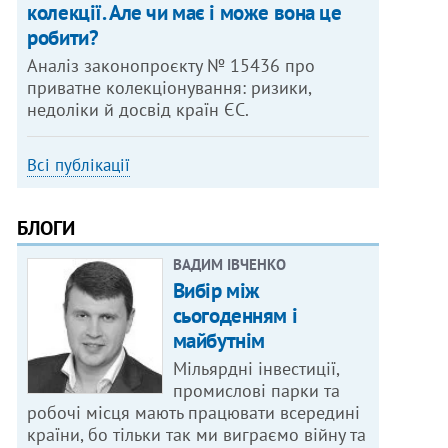
колекції. Але чи має і може вона це
робити?
Аналіз законопроєкту № 15436 про
приватне колекціонування: ризики,
недоліки й досвід країн ЄС.
Всі публікації
БЛОГИ
ВАДИМ ІВЧЕНКО
Вибір між
сьогоденням і
майбутнім
Мільярдні інвестиції,
промислові парки та
робочі місця мають працювати всередині
країни, бо тільки так ми виграємо війну та