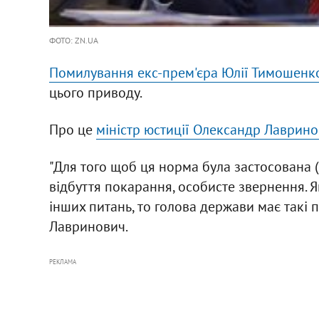
ФОТО: ZN.UA
Помилування екс-прем'єра Юлії Тимошенк
цього приводу.
Про це
міністр юстиції Олександр Лаврин
"Для того щоб ця норма була застосована 
відбуття покарання, особисте звернення. Я
інших питань, то голова держави має такі 
Лавринович.
РЕКЛАМА