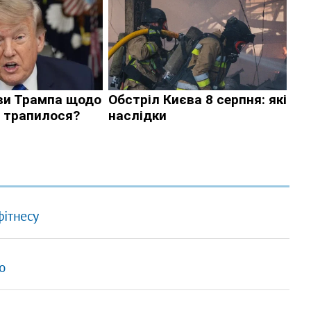
фітнесу
ю