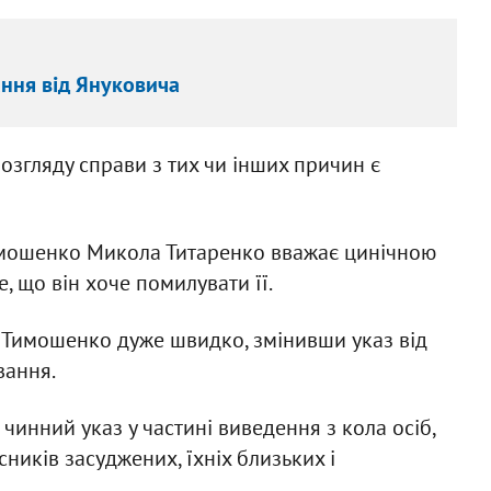
ння від Януковича
озгляду справи з тих чи інших причин є
имошенко Микола Титаренко вважає цинічною
, що він хоче помилувати її.
 Тимошенко дуже швидко, змінивши указ від
вання.
чинний указ у частині виведення з кола осіб,
ників засуджених, їхніх близьких і