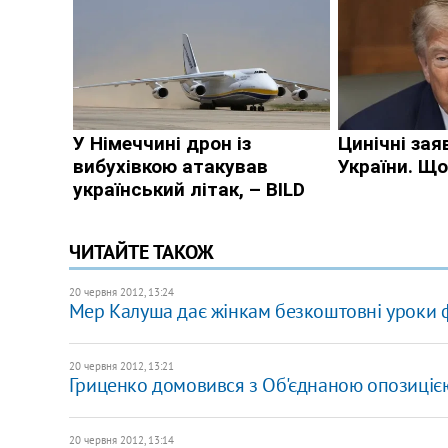
ЧИТАЙТЕ ТАКОЖ
20 червня 2012, 13:24
Мер Калуша дає жінкам безкоштовні уроки 
20 червня 2012, 13:21
Гриценко домовився з Об'єднаною опозиціє
20 червня 2012, 13:14