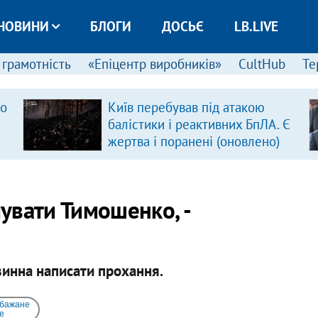
НОВИНИ
БЛОГИ
ДОСЬЄ
LB.LIVE
 грамотність
«Епіцентр виробників»
CultHub
Те
ро
Київ перебував під атакою
балістики і реактивних БпЛА. Є
жертва і поранені (оновлено)
увати Тимошенко, -
винна написати прохання.
 бажане
e