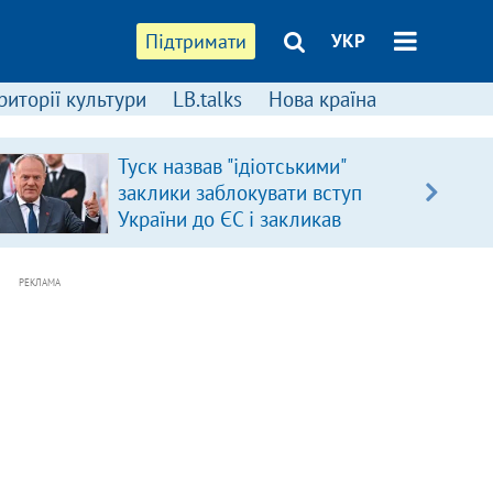
Підтримати
УКР
риторії культури
LB.talks
Нова країна
Туск назвав "ідіотськими"
заклики заблокувати вступ
України до ЄС і закликав
припинити антиукраїнську
риторику
РЕКЛАМА