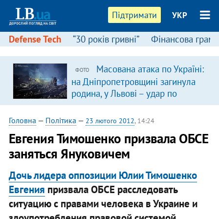
Підтримати
УКР
Defense Tech
“30 років гривні”
Фінансова грамо
Масована атака по Україні:
ФОТО
на Дніпропетровщині загинула
родина, у Львові – удар по
багатоповерхівках
(доповнюється)
Головна
—
Політика
—
23 лютого 2012
, 14:24
​Евгения Тимошенко призвала ОБСЕ
заняться Януковичем
Дочь лидера оппозиции Юлии Тимошенко
Евгения
призвала ОБСЕ расследовать
ситуацию с правами человека в Украине и
злоупотребления правовой системой