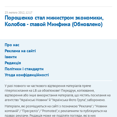
23 лютого 2012, 12:17
Порошенко стал министром экономики,
Колобов - главой Минфина (Обновлено)
Про нас
Реклама на сайті
Івенти
Редакція
Політики і стандарти
Угода конфіденційності
У разі повного чи часткового відтворення матеріалів пряме
гіперпосилання на LB.ua обов'язкове! Передрук, копіювання,
відтворення або інше використання матеріалів, що містять посилання на
агентство "Українськi Новини" й "Українська Фото Група", заборонено.
Матеріали, які розміщуються на сайті з позначкою "Реклама" / "Новини
компаній" / "Пресреліз" / "Promoted", є рекламними та публікуються на
правах реклами. Редакція може не поділяти погляди, які в них