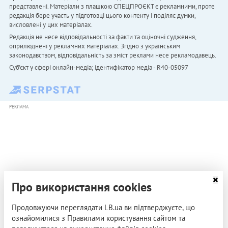
представлені. Матеріали з плашкою СПЕЦПРОЄКТ є рекламними, проте
редакція бере участь у підготовці цього контенту і поділяє думки,
висловлені у цих матеріалах.
Редакція не несе відповідальності за факти та оціночні судження,
оприлюднені у рекламних матеріалах. Згідно з українським
законодавством, відповідальність за зміст реклами несе рекламодавець.
Cуб'єкт у сфері онлайн-медіа; ідентифікатор медіа - R40-05097
РЕКЛАМА
Про використання cookies
Продовжуючи переглядати LB.ua ви підтверджуєте, що
ознайомилися з Правилами користування сайтом та