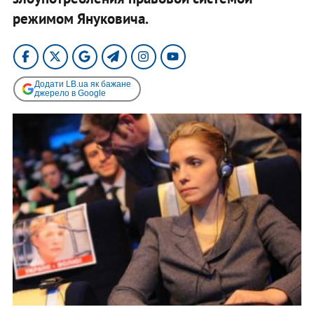
режимом Януковича.
Додати LB.ua як бажане
джерело в Google