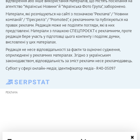
відтворення або інше використання матеріалів, що містять посилання на
агентство "Українськi Новини" й "Українська Фото Група", заборонено.
Матеріали, які розміщуються на сайті з позначкою "Реклама" / "Новини
компаній" / "Пресреліз" / "Promoted", є рекламними та публікуються на
правах реклами. Редакція може не поділяти погляди, які в них
представлені. Матеріали з плашкою СПЕЦПРОЄКТ є рекламними, проте
редакція бере участь у підготовці цього контенту і поділяє думки,
висловлені у цих матеріалах.
Редакція не несе відповідальності за факти та оціночні судження,
оприлюднені у рекламних матеріалах. Згідно з українським
законодавством, відповідальність за зміст реклами несе рекламодавець.
Cуб'єкт у сфері онлайн-медіа; ідентифікатор медіа - R40-05097
РЕКЛАМА