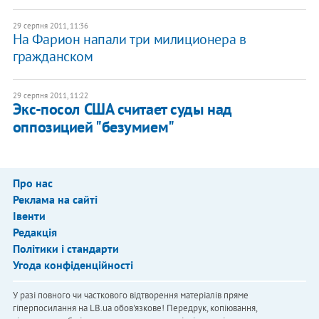
29 серпня 2011, 11:36
На Фарион напали три милиционера в
гражданском
29 серпня 2011, 11:22
Экс-посол США считает суды над
оппозицией "безумием"
Про нас
Реклама на сайті
Івенти
Редакція
Політики і стандарти
Угода конфіденційності
У разі повного чи часткового відтворення матеріалів пряме
гіперпосилання на LB.ua обов'язкове! Передрук, копіювання,