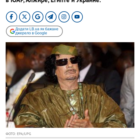
Додати LB.ua як бажане
джерело в Google
ФОТО: EPA/UPG