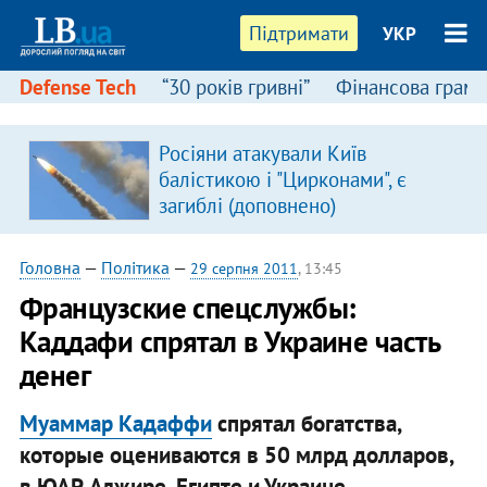
Підтримати
УКР
Defense Tech
“30 років гривні”
Фінансова грамо
Росіяни атакували Київ
балістикою і "Цирконами", є
загиблі (доповнено)
Головна
—
Політика
—
29 серпня 2011
, 13:45
Французские спецслужбы:
Каддафи спрятал в Украине часть
денег
Муаммар Кадаффи
спрятал богатства,
которые оцениваются в 50 млрд долларов,
в ЮАР, Алжире, Египте и Украине.