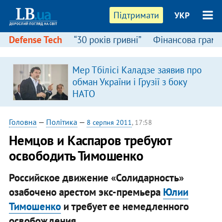
Підтримати
УКР
Defense Tech
“30 років гривні”
Фінансова грамо
Мер Тбілісі Каладзе заявив про
обман України і Грузії з боку
НАТО
Головна
—
Політика
—
8 серпня 2011
, 17:58
Немцов и Каспаров требуют
освободить Тимошенко
Российское движение «Солидарность»
озабочено арестом экс-премьера
Юлии
Тимошенко
и требует ее немедленного
освобождения.