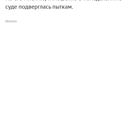
суде подверглась пыткам.
РЕКЛАМА