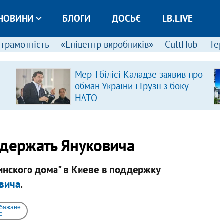
НОВИНИ
БЛОГИ
ДОСЬЄ
LB.LIVE
 грамотність
«Епіцентр виробників»
CultHub
Те
Мер Тбілісі Каладзе заявив про
обман України і Грузії з боку
НАТО
ддержать Януковича
аинского дома" в Киеве в поддержку
вича
.
 бажане
e