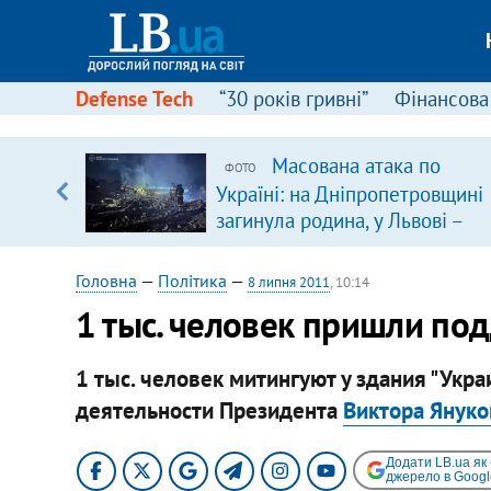
Defense Tech
“30 років гривні”
Фінансова
ою
Масована атака по
ФОТО
пЛА. Є
Україні: на Дніпропетровщині
лено)
загинула родина, у Львові –
удар по багатоповерхівках
(доповнюється)
Головна
—
Політика
—
8 липня 2011
, 10:14
1 тыс. человек пришли по
1 тыс. человек митингуют у здания "Укр
деятельности Президента
Виктора Януко
Додати LB.ua як
джерело в Googl