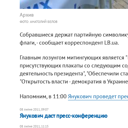
Архив
ФОТО: АНАТОЛИЙ БЕЛОВ
Собравшиеся держат партийную символику
флаги, - сообщает корреспондент LB.ua.
Главным лозунгом митингующих является "П
присутствующих плакаты со следующим с
деятельность президента", "Обеспечили ста
"Открытость власти - демократия в Украине"
Напомним, в 11:00
Янукович проведет пре
08 липня 2011, 09:07
Янукович даст пресс-конференцию
08 липня 2011, 11:15