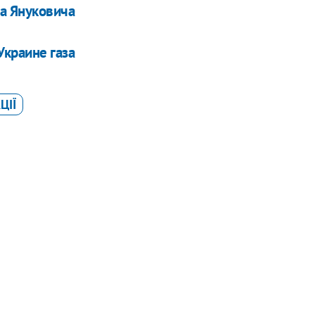
а Януковича
Украине газа
ЦІЇ