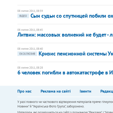
08 липня 2011, 08:59
Сын судьи со спутницей побили о
ВІДЕО
08 липня 2011, 08:45
Литвин: массовых волнений не будет -
08 липня 2011, 08:40
Кризис пенсионной системы Ук
ЕКСКЛЮЗИВ
08 липня 2011, 08:28
6 человек погибли в автокатастрофе в
Про нас
Реклама на сайті
Івенти
Редакц
У разі повного чи часткового відтворення матеріалів пряме гіперпо
Новини" й "Українська Фото Група", заборонено.
Матеріали, які розміщуються на сайті з позначкою "Реклама" / "Нови