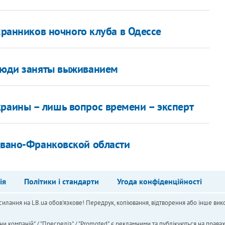
хранников ночного клуба в Одессе
 люди заняты выживанием
раины – лишь вопрос времени – эксперт
 Ивано-Франковской области
ія
Політики і стандарти
Угода конфіденційності
силання на LB.ua обов'язкове! Передрук, копіювання, відтворення або інше вико
ни компаній" / "Пресреліз" / "Promoted", є рекламними та публікуються на права