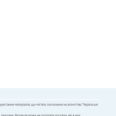
ристання матеріалів, що містять посилання на агентство "Українськi
х реклами. Редакція може не поділяти погляди, які в них