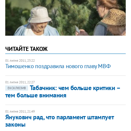
ЧИТАЙТЕ ТАКОЖ
01 липня 2011, 23:22
Тимошенко поздравила нового главу МВФ
01 липня 2011, 22:27
Табачник: чем больше критики –
ЕКСКЛЮЗИВ
тем больше внимания
01 липня 2011, 21:49
Янукович рад, что парламент штампует
законы