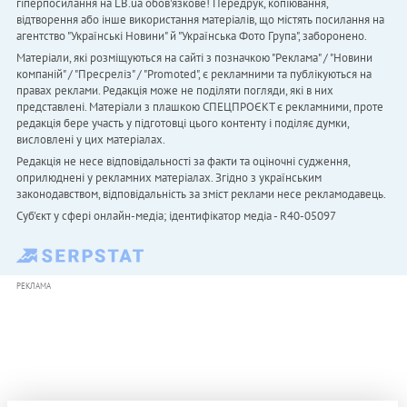
гіперпосилання на LB.ua обов'язкове! Передрук, копіювання,
відтворення або інше використання матеріалів, що містять посилання на
агентство "Українськi Новини" й "Українська Фото Група", заборонено.
Матеріали, які розміщуються на сайті з позначкою "Реклама" / "Новини
компаній" / "Пресреліз" / "Promoted", є рекламними та публікуються на
правах реклами. Редакція може не поділяти погляди, які в них
представлені. Матеріали з плашкою СПЕЦПРОЄКТ є рекламними, проте
редакція бере участь у підготовці цього контенту і поділяє думки,
висловлені у цих матеріалах.
Редакція не несе відповідальності за факти та оціночні судження,
оприлюднені у рекламних матеріалах. Згідно з українським
законодавством, відповідальність за зміст реклами несе рекламодавець.
Cуб'єкт у сфері онлайн-медіа; ідентифікатор медіа - R40-05097
РЕКЛАМА