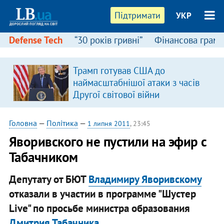
Підтримати
УКР
Defense Tech
“30 років гривні”
Фінансова грамо
Трамп готував США до
наймасштабнішої атаки з часів
Другої світової війни
Головна
—
Політика
—
1 липня 2011
, 23:45
Яворивского не пустили на эфир с
Табачником
Депутату от БЮТ
Владимиру Яворивскому
отказали в участии в программе "Шустер
Live" по просьбе министра образования
Дмитрия Табачника.