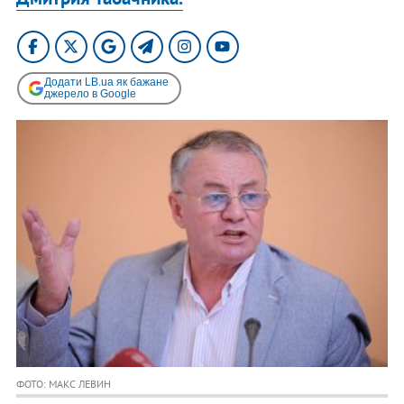
Додати LB.ua як бажане
джерело в Google
ФОТО: МАКС ЛЕВИН