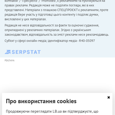
компаній" / "Пресреліз" / "Promoted", є рекламними та публікуються на
правах реклами. Редакція може не поділяти погляди, які в них
представлені. Матеріали з плашкою СПЕЦПРОЄКТ є рекламними, проте
редакція бере участь у підготовці цього контенту і поділяє думки,
висловлені у цих матеріалах.
Редакція не несе відповідальності за факти та оціночні судження,
оприлюднені у рекламних матеріалах. Згідно з українським
законодавством, відповідальність за зміст реклами несе рекламодавець.
Cуб'єкт у сфері онлайн-медіа; ідентифікатор медіа - R40-05097
РЕКЛАМА
Про використання cookies
Продовжуючи переглядати LB.ua ви підтверджуєте, що