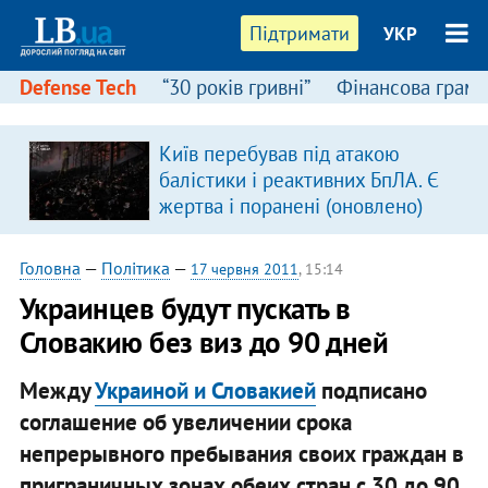
Підтримати
УКР
Defense Tech
“30 років гривні”
Фінансова грамо
Київ перебував під атакою
балістики і реактивних БпЛА. Є
жертва і поранені (оновлено)
Головна
—
Політика
—
17 червня 2011
, 15:14
Украинцев будут пускать в
Словакию без виз до 90 дней
Между
Украиной и Словакией
подписано
соглашение об увеличении срока
непрерывного пребывания своих граждан в
приграничных зонах обеих стран с 30 до 90