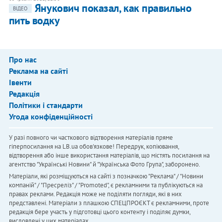
Янукович показал, как правильно
ВІДЕО
пить водку
Про нас
Реклама на сайті
Івенти
Редакція
Політики і стандарти
Угода конфіденційності
У разі повного чи часткового відтворення матеріалів пряме
гіперпосилання на LB.ua обов'язкове! Передрук, копіювання,
відтворення або інше використання матеріалів, що містять посилання на
агентство "Українськi Новини" й "Українська Фото Група", заборонено.
Матеріали, які розміщуються на сайті з позначкою "Реклама" / "Новини
компаній" / "Пресреліз" / "Promoted", є рекламними та публікуються на
правах реклами. Редакція може не поділяти погляди, які в них
представлені. Матеріали з плашкою СПЕЦПРОЄКТ є рекламними, проте
редакція бере участь у підготовці цього контенту і поділяє думки,
висловлені у цих матеріалах.