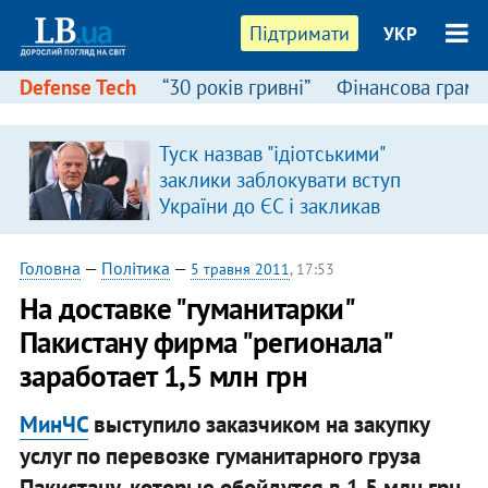
Підтримати
УКР
Defense Tech
“30 років гривні”
Фінансова грамо
Туск назвав "ідіотськими"
заклики заблокувати вступ
України до ЄС і закликав
припинити антиукраїнську
риторику
Головна
—
Політика
—
5 травня 2011
, 17:53
На доставке "гуманитарки"
Пакистану фирма "регионала"
заработает 1,5 млн грн
МинЧС
выступило заказчиком на закупку
услуг по перевозке гуманитарного груза
Пакистану, которые обойдутся в 1,5 млн грн.