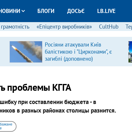
НОВИНИ
БЛОГИ
ДОСЬЄ
LB.LIVE
 грамотність
«Епіцентр виробників»
CultHub
Те
Росіяни атакували Київ
балістикою і "Цирконами", є
загиблі (доповнено)
ть проблемы КГГА
шибку при составлении бюджета - в
ников в разных районах столицы разнится.
 бажане
e