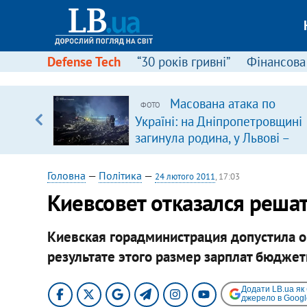
Defense Tech
“30 років гривні”
Фінансова
серця
Масована атака по
ФОТО
 кави
Україні: на Дніпропетровщині
загинула родина, у Львові –
удар по багатоповерхівках
(доповнюється)
Головна
—
Політика
—
24 лютого 2011
, 17:03
Киевсовет отказался реша
Киевская горадминистрация допустила о
результате этого размер зарплат бюджет
Додати LB.ua як
джерело в Googl