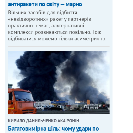
антиракети по світу — марно
Вільних засобів для відбиття
«невідворотних» ракет у партнерів
практично немає, альтернативні
комплекси розвиваються повільно. Тож
відбиватися можемо тільки асиметрично.
КИРИЛО ДАНИЛЬЧЕНКО АКА РОНІН
Багатовимірна ціль: чому удари по