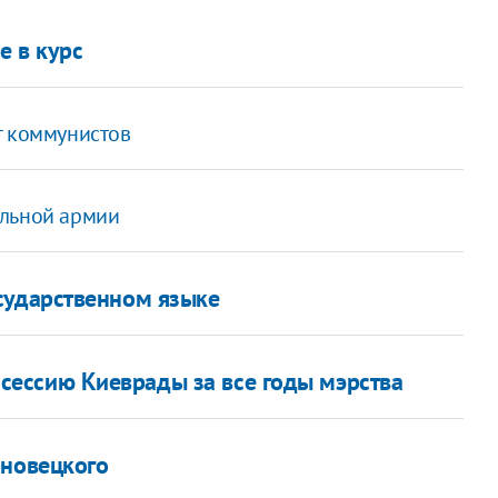
е в курс
т коммунистов
альной армии
сударственном языке
сессию Киеврады за все годы мэрства
рновецкого