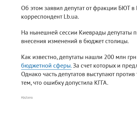
Об этом заявил депутат от фракции БЮТ в 
корреспондент Lb.ua.
На нынешней сессии Киеврады депутаты п
внесения изменений в бюджет столицы.
Как известно, депутаты нашли 200 млн гр
бюджетной сферы.
За счет которых и пред
Однако часть депутатов выступают против
тем, что ошибку допустила КГГА.
РЕКЛАМА