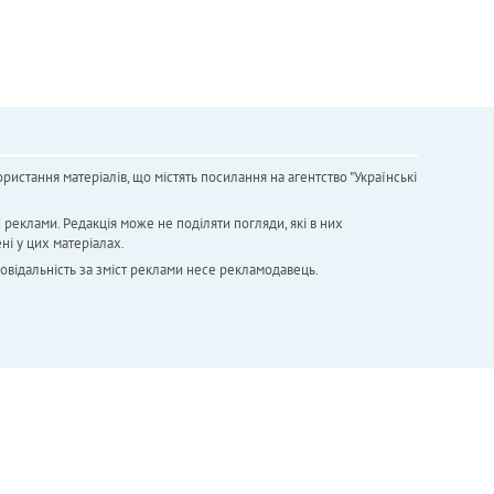
ристання матеріалів, що містять посилання на агентство "Українськi
х реклами. Редакція може не поділяти погляди, які в них
ні у цих матеріалах.
повідальність за зміст реклами несе рекламодавець.