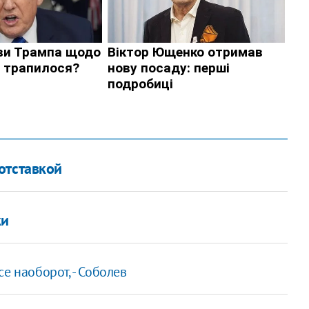
отставкой
ки
е наоборот, - Соболев