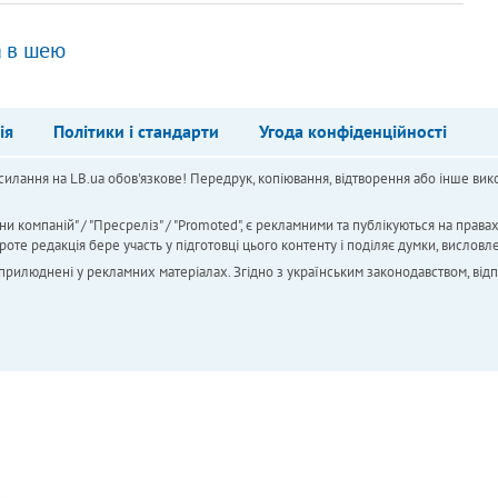
а в шею
ія
Політики і стандарти
Угода конфіденційності
силання на LB.ua обов'язкове! Передрук, копіювання, відтворення або інше вико
ни компаній" / "Пресреліз" / "Promoted", є рекламними та публікуються на права
 редакція бере участь у підготовці цього контенту і поділяє думки, висловле
 оприлюднені у рекламних матеріалах. Згідно з українським законодавством, від