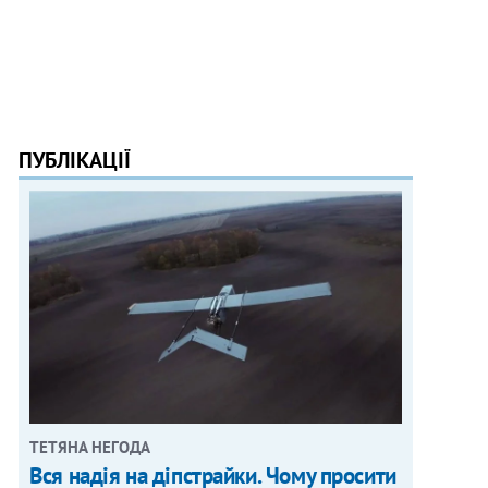
ПУБЛІКАЦІЇ
ТЕТЯНА НЕГОДА
Вся надія на діпстрайки. Чому просити