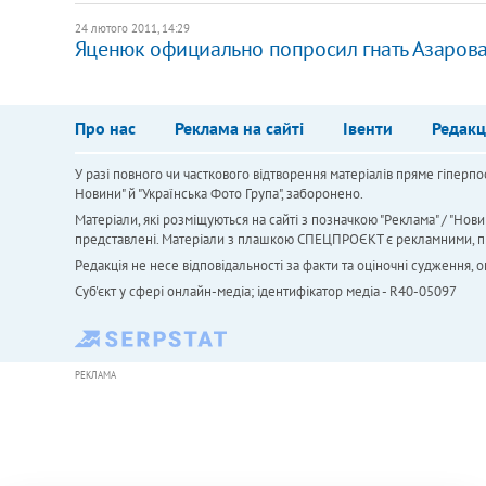
24 лютого 2011, 14:29
Яценюк официально попросил гнать Азаров
Про нас
Реклама на сайті
Івенти
Редакц
У разі повного чи часткового відтворення матеріалів пряме гіперпо
Новини" й "Українська Фото Група", заборонено.
Матеріали, які розміщуються на сайті з позначкою "Реклама" / "Нови
представлені. Матеріали з плашкою СПЕЦПРОЄКТ є рекламними, проте
Редакція не несе відповідальності за факти та оціночні судження,
Cуб'єкт у сфері онлайн-медіа; ідентифікатор медіа - R40-05097
РЕКЛАМА