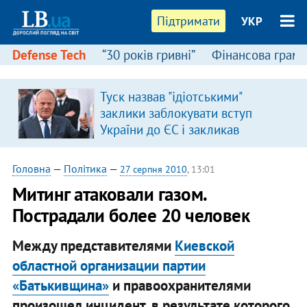
Підтримати
УКР
Defense Tech
“30 років гривні”
Фінансова грамо
Туск назвав "ідіотськими"
заклики заблокувати вступ
України до ЄС і закликав
припинити антиукраїнську
риторику
Головна
—
Політика
—
27 серпня 2010
, 13:01
Митинг атаковали газом.
Пострадали более 20 человек
Между представителями
Киевской
областной организации партии
«Батькивщина»
и правоохранителями
произошел инцидент, в результате которого