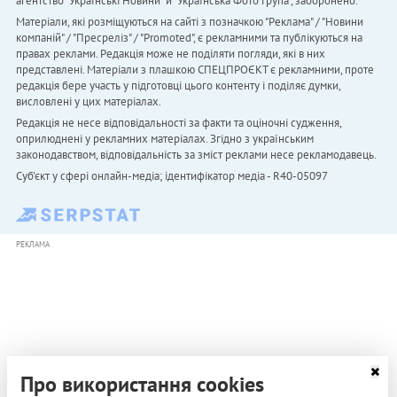
агентство "Українськi Новини" й "Українська Фото Група", заборонено.
Матеріали, які розміщуються на сайті з позначкою "Реклама" / "Новини
компаній" / "Пресреліз" / "Promoted", є рекламними та публікуються на
правах реклами. Редакція може не поділяти погляди, які в них
представлені. Матеріали з плашкою СПЕЦПРОЄКТ є рекламними, проте
редакція бере участь у підготовці цього контенту і поділяє думки,
висловлені у цих матеріалах.
Редакція не несе відповідальності за факти та оціночні судження,
оприлюднені у рекламних матеріалах. Згідно з українським
законодавством, відповідальність за зміст реклами несе рекламодавець.
Cуб'єкт у сфері онлайн-медіа; ідентифікатор медіа - R40-05097
РЕКЛАМА
Про використання cookies