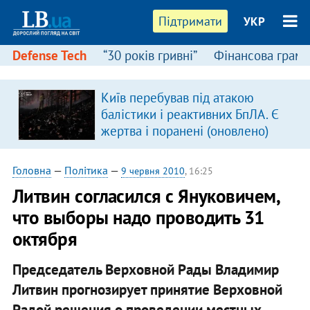
Підтримати
УКР
Defense Tech
“30 років гривні”
Фінансова грамо
Київ перебував під атакою
балістики і реактивних БпЛА. Є
жертва і поранені (оновлено)
Головна
—
Політика
—
9 червня 2010
, 16:25
Литвин согласился с Януковичем,
что выборы надо проводить 31
октября
Председатель Верховной Рады Владимир
Литвин прогнозирует принятие Верховной
Радой решения о проведении местных