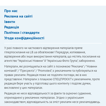
Про нас
Реклама на сайті
Івенти
Редакція
Політики і стандарти
Угода конфіденційності
У разі повного чи часткового відтворення матеріалів пряме
гіперпосилання на LB.ua обов'язкове! Передрук, копіювання,
відтворення або інше використання матеріалів, що містять посилання на
агентство "Українськi Новини" й "Українська Фото Група", заборонено.
Матеріали, які розміщуються на сайті з позначкою "Реклама" / "Новини
компаній" / "Пресреліз" / "Promoted", є рекламними та публікуються на
правах реклами. Редакція може не поділяти погляди, які в них
представлені. Матеріали з плашкою СПЕЦПРОЄКТ є рекламними, проте
редакція бере участь у підготовці цього контенту і поділяє думки,
висловлені у цих матеріалах.
Редакція не несе відповідальності за факти та оціночні судження,
оприлюднені у рекламних матеріалах. Згідно з українським
законодавством, відповідальність за зміст реклами несе рекламодавець.