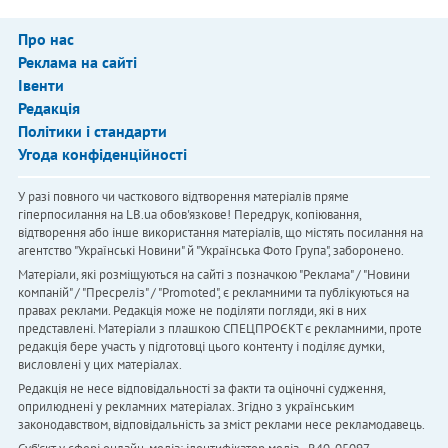
Про нас
Реклама на сайті
Івенти
Редакція
Політики і стандарти
Угода конфіденційності
У разі повного чи часткового відтворення матеріалів пряме
гіперпосилання на LB.ua обов'язкове! Передрук, копіювання,
відтворення або інше використання матеріалів, що містять посилання на
агентство "Українськi Новини" й "Українська Фото Група", заборонено.
Матеріали, які розміщуються на сайті з позначкою "Реклама" / "Новини
компаній" / "Пресреліз" / "Promoted", є рекламними та публікуються на
правах реклами. Редакція може не поділяти погляди, які в них
представлені. Матеріали з плашкою СПЕЦПРОЄКТ є рекламними, проте
редакція бере участь у підготовці цього контенту і поділяє думки,
висловлені у цих матеріалах.
Редакція не несе відповідальності за факти та оціночні судження,
оприлюднені у рекламних матеріалах. Згідно з українським
законодавством, відповідальність за зміст реклами несе рекламодавець.