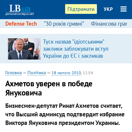
Підтримати
УКР
Defense Tech
“30 років гривні”
Фінансова грамо
Туск назвав "ідіотськими"
в
заклики заблокувати вступ
України до ЄС і закликав
припинити антиукраїнську
риторику
Головна
—
Політика
—
18 лютого 2010
, 11:54
Ахметов уверен в победе
Януковича
Бизнесмен-депутат Ринат Ахметов считает,
что Высший админсуд подтвердит избрание
Виктора Януковича президентом Украины.