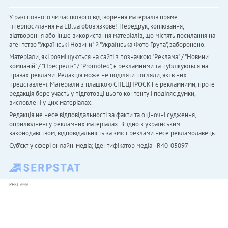
У разі повного чи часткового відтворення матеріалів пряме
гіперпосилання на LB.ua обов'язкове! Передрук, копіювання,
відтворення або інше використання матеріалів, що містять посилання на
агентство "Українськi Новини" й "Українська Фото Група", заборонено.
Матеріали, які розміщуються на сайті з позначкою "Реклама" / "Новини
компаній" / "Пресреліз" / "Promoted", є рекламними та публікуються на
правах реклами. Редакція може не поділяти погляди, які в них
представлені. Матеріали з плашкою СПЕЦПРОЄКТ є рекламними, проте
редакція бере участь у підготовці цього контенту і поділяє думки,
висловлені у цих матеріалах.
Редакція не несе відповідальності за факти та оціночні судження,
оприлюднені у рекламних матеріалах. Згідно з українським
законодавством, відповідальність за зміст реклами несе рекламодавець.
Cуб'єкт у сфері онлайн-медіа; ідентифікатор медіа - R40-05097
РЕКЛАМА