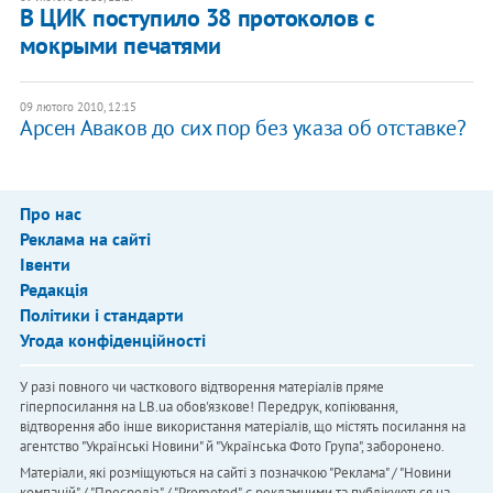
В ЦИК поступило 38 протоколов с
мокрыми печатями
09 лютого 2010, 12:15
Арсен Аваков до сих пор без указа об отставке?
Про нас
Реклама на сайті
Івенти
Редакція
Політики і стандарти
Угода конфіденційності
У разі повного чи часткового відтворення матеріалів пряме
гіперпосилання на LB.ua обов'язкове! Передрук, копіювання,
відтворення або інше використання матеріалів, що містять посилання на
агентство "Українськi Новини" й "Українська Фото Група", заборонено.
Матеріали, які розміщуються на сайті з позначкою "Реклама" / "Новини
компаній" / "Пресреліз" / "Promoted", є рекламними та публікуються на