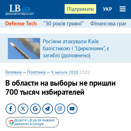
Підтримати
УКР
Defense Tech
“30 років гривні”
Фінансова грамо
Росіяни атакували Київ
балістикою і "Цирконами", є
загиблі (доповнено)
Головна
—
Політика
—
9 лютого 2010
, 13:22
В области на выборы не пришли
700 тысяч избирателей
Додати LB.ua як бажане
джерело в Google