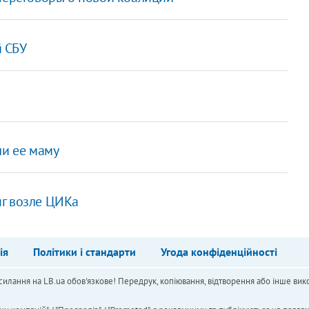
 СБУ
ли ее маму
нг возле ЦИКа
ія
Політики і стандарти
Угода конфіденційності
силання на LB.ua обов'язкове! Передрук, копіювання, відтворення або інше вико