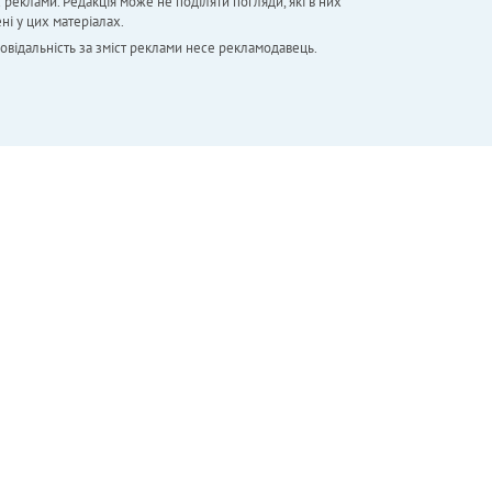
х реклами. Редакція може не поділяти погляди, які в них
ні у цих матеріалах.
повідальність за зміст реклами несе рекламодавець.