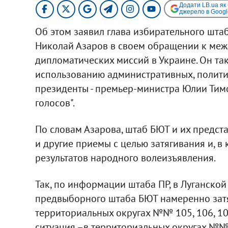
Додати LB.ua як
джерело в Googl
Об этом заявил глава избирательного шта
Николай Азаров в своем обращении к ме
дипломатических миссий в Украине. Он так
использованию административных, полити
президенты - премьер-министра Юлии Тим
голосов".
По словам Азарова, штаб БЮТ и их предста
и другие приемы с целью затягивания и, 
результатов народного волеизъявления.
Так, по информации штаба ПР, в Луганской
предвыборного штаба БЮТ намеренно затя
территориальных округах №№ 105, 106, 108,
ситуация –в территориальных округах №№ 