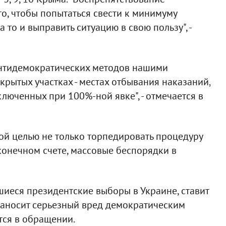
о, чтобы попытаться свести к минимуму
то и выправить ситуацию в свою пользу", -
антидемократических методов нашими
крытых участках - местах отбывания наказаний,
люченных при 100%-ной явке", - отмечается в
ной целью не только торпедировать процедуру
 конечном счете, массовые беспорядки в
шиеся президентские выборы в Украине, ставит
наносит серьезный вред демократическим
ется в обращении.