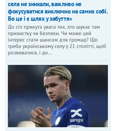
села не зникали, важливо не
фокусуватися виключно на самих собі.
Бо це і є шлях у забуття»
До сіл прикута увага тих, хто шукає там
прихистку чи безпеки. Чи може цей
інтерес стати шансом для громад? Що
треба українському селу у 21 столітті, щоб
розвиватися, і до…