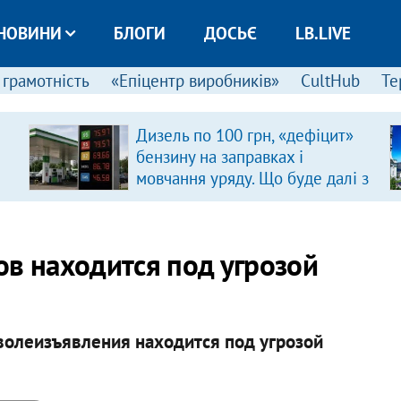
НОВИНИ
БЛОГИ
ДОСЬЄ
LB.LIVE
 грамотність
«Епіцентр виробників»
CultHub
Те
Дизель по 100 грн, «дефіцит»
бензину на заправках і
мовчання уряду. Що буде далі з
цінами на пальне?
ов находится под угрозой
волеизъявления находится под угрозой