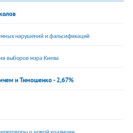
колов
темных нарушений и фальсификаций
ия выборов мэра Киева
ичем и Тимошенко - 2,67%
 переговоры о новой коалиции