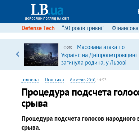
Defense Tech
“30 років гривні”
Фінансова
ового
Масована атака по
ФОТО
ій
Україні: на Дніпропетровщині
загинула родина, у Львові –
удар по багатоповерхівках
(доповнюється)
Головна
—
Політика
—
8 лютого 2010
, 14:53
Процедура подсчета голос
срыва
Процедура подсчета голосов народного 
срыва.