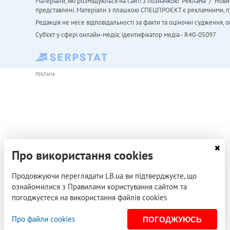
Матеріали, які розміщуються на сайті з позначкою "Реклама" / "Нови
представлені. Матеріали з плашкою СПЕЦПРОЄКТ є рекламними, проте
Редакція не несе відповідальності за факти та оціночні судження,
Cуб'єкт у сфері онлайн-медіа; ідентифікатор медіа - R40-05097
РЕКЛАМА
Про використання cookies
Продовжуючи переглядати LB.ua ви підтверджуєте, що
ознайомилися з Правилами користування сайтом та
погоджуєтеся на використання файлів cookies
Про файли cookies
ПОГОДЖУЮСЬ