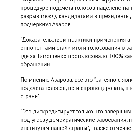
процедуре подсчета голосов нацелено на т
разрыв между кандидатами в президенты, а 
подчеркнул Азаров.
"Доказательством практики применения 
оппонентами стали итоги голосования в за
где за Тимошенко проголосовало 100% зак
обращении.
По мнению Азарова, все это "затеяно с яв
подсчета голосов, но и спровоцировать, в
стране".
"Это дискредитирует только что завершив
под угрозу демократические завоевания, 
институтам нашей страны", - также отмеча