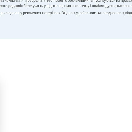
ни компаній" / "Пресреліз" / "Promoted", є рекламними та публікуються на права
 редакція бере участь у підготовці цього контенту і поділяє думки, висловле
 оприлюднені у рекламних матеріалах. Згідно з українським законодавством, від