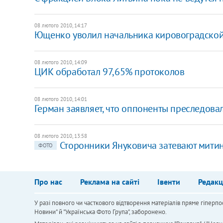
08 лютого 2010, 14:17
Ющенко уволил начальника кировоградской
08 лютого 2010, 14:09
ЦИК обработал 97,65% протоколов
08 лютого 2010, 14:01
Герман заявляет, что оппоненты преследова
08 лютого 2010, 13:58
Сторонники Януковича затевают мити
ФОТО
Про нас
Реклама на сайті
Івенти
Редакц
У разі повного чи часткового відтворення матеріалів пряме гіперпо
Новини" й "Українська Фото Група", заборонено.