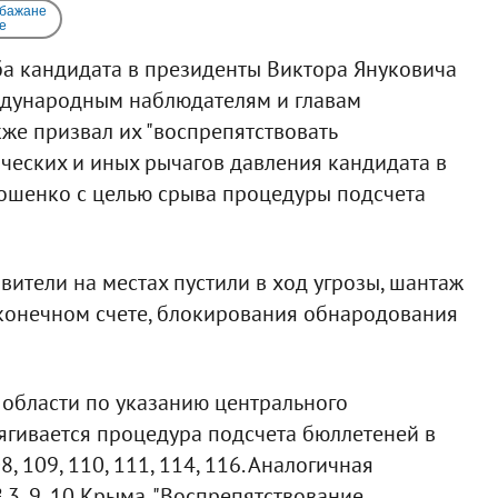
 бажане
e
ба кандидата в президенты Виктора Януковича
ждународным наблюдателям и главам
же призвал их "воспрепятствовать
ческих и иных рычагов давления кандидата в
ошенко с целью срыва процедуры подсчета
вители на местах пустили в ход угрозы, шантаж
в конечном счете, блокирования обнародования
 области по указанию центрального
гивается процедура подсчета бюллетеней в
 109, 110, 111, 114, 116. Аналогичная
3, 9, 10 Крыма. "Воспрепятствование