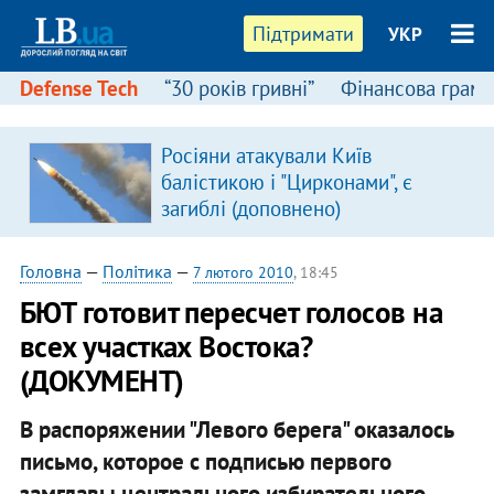
Підтримати
УКР
Defense Tech
“30 років гривні”
Фінансова грамо
Росіяни атакували Київ
балістикою і "Цирконами", є
загиблі (доповнено)
Головна
—
Політика
—
7 лютого 2010
, 18:45
БЮТ готовит пересчет голосов на
всех участках Востока?
(ДОКУМЕНТ)
В распоряжении "Левого берега" оказалось
письмо, которое с подписью первого
замглавы центрального избирательного