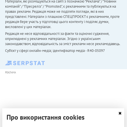
Матеріали, які розміщуються на сайті з позначкою "Реклама" / "Новини
компаній" / "Пресреліз" / "Promoted", є рекламними та публікуються на
правах реклами. Редакція може не поділяти погляди, які в них
представлені. Матеріали з плашкою СПЕЦПРОЄКТ є рекламними, проте
редакція бере участь у підготовці цього контенту і поділяє думки,
висловлені у цих матеріалах.
Редакція не несе відповідальності за факти та оціночні судження,
оприлюднені у рекламних матеріалах. Згідно з українським
законодавством, відповідальність за зміст реклами несе рекламодавець.
Cуб'єкт у сфері онлайн-медіа; ідентифікатор медіа - R40-05097
РЕКЛАМА
Про використання cookies