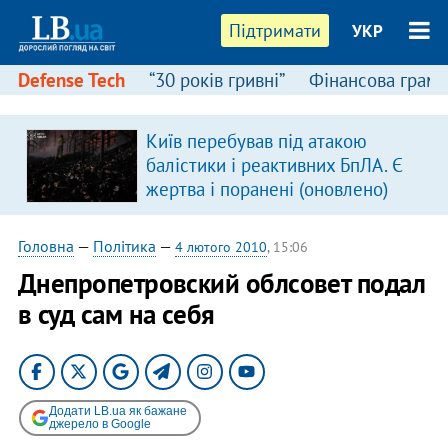
Підтримати
УКР
Defense Tech
“30 років гривні”
Фінансова грамо
:
Київ перебував під атакою
балістики і реактивних БпЛА. Є
жертва і поранені (оновлено)
Головна
—
Політика
—
4 лютого 2010
, 15:06
Днепропетровский облсовет подал
в суд сам на себя
Додати LB.ua як бажане
джерело в Google