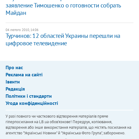
заявление Тимошенко о готовности собрать
Майдан
04 лютого 2010, 14:06
Турчинов: 12 областей Украины перешли на
цифровое телевидение
Про нас
Реклама на сайті
Івенти
Редакція
Політики і стандарти
Угода конфіденційності
У разі повного чи часткового відтворення матеріалів пряме
гіперпосилання на LB.ua обов'язкове! Передрук, копіювання,
відтворення або інше використання матеріалів, що містять посилання на
агентство "Українськi Новини" й "Українська Фото Група", заборонено.