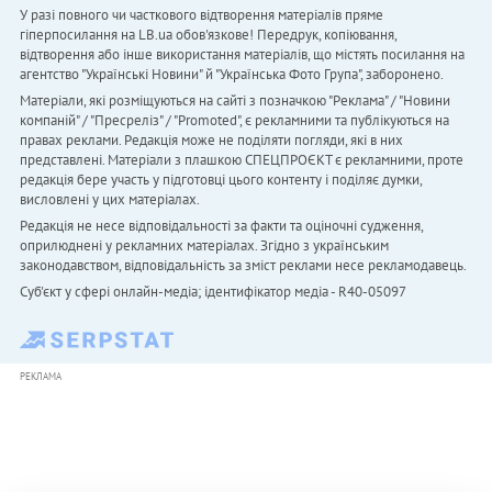
У разі повного чи часткового відтворення матеріалів пряме
гіперпосилання на LB.ua обов'язкове! Передрук, копіювання,
відтворення або інше використання матеріалів, що містять посилання на
агентство "Українськi Новини" й "Українська Фото Група", заборонено.
Матеріали, які розміщуються на сайті з позначкою "Реклама" / "Новини
компаній" / "Пресреліз" / "Promoted", є рекламними та публікуються на
правах реклами. Редакція може не поділяти погляди, які в них
представлені. Матеріали з плашкою СПЕЦПРОЄКТ є рекламними, проте
редакція бере участь у підготовці цього контенту і поділяє думки,
висловлені у цих матеріалах.
Редакція не несе відповідальності за факти та оціночні судження,
оприлюднені у рекламних матеріалах. Згідно з українським
законодавством, відповідальність за зміст реклами несе рекламодавець.
Cуб'єкт у сфері онлайн-медіа; ідентифікатор медіа - R40-05097
РЕКЛАМА