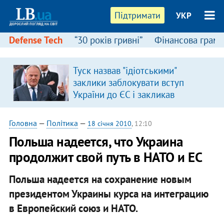
Підтримати
УКР
Defense Tech
“30 років гривні”
Фінансова грамо
Туск назвав "ідіотськими"
заклики заблокувати вступ
України до ЄС і закликав
припинити антиукраїнську
риторику
Головна
—
Політика
—
18 січня 2010
, 12:10
Польша надеется, что Украина
продолжит свой путь в НАТО и ЕС
Польша надеется на сохранение новым
президентом Украины курса на интеграцию
в Европейский союз и НАТО.