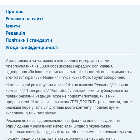
Про нас
Реклама на сайті
Івенти
Редакція
Політики і стандарти
Угода конфіденційності
У разі повного чи часткового відтворення матеріалів пряме
гіперпосилання на LB.ua обов'язкове! Передрук, копіювання,
відтворення або інше використання матеріалів, що містять посилання на
агентство "Українськi Новини" й "Українська Фото Група", заборонено.
Матеріали, які розміщуються на сайті з позначкою "Реклама" / "Новини
компаній" / "Пресреліз" / "Promoted", є рекламними та публікуються на
правах реклами. Редакція може не поділяти погляди, які в них
представлені. Матеріали з плашкою СПЕЦПРОЄКТ є рекламними, проте
редакція бере участь у підготовці цього контенту і поділяє думки,
висловлені у цих матеріалах.
Редакція не несе відповідальності за факти та оціночні судження,
оприлюднені у рекламних матеріалах. Згідно з українським
законодавством, відповідальність за зміст реклами несе рекламодавець.
Cуб'єкт у сфері онлайн-медіа; ідентифікатор медіа - R40-05097