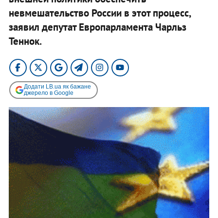
невмешательство России в этот процесс,
заявил депутат Европарламента Чарльз
Теннок.
Додати LB.ua як бажане
джерело в Google