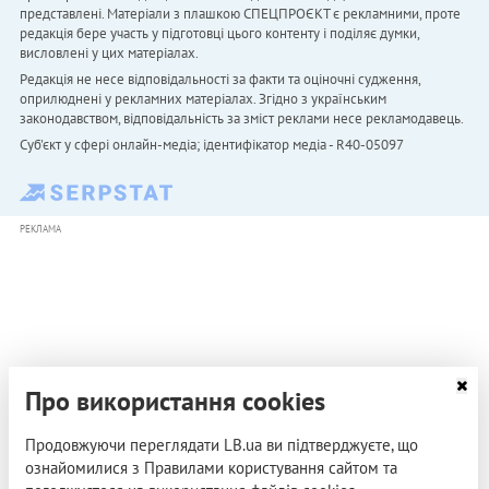
представлені. Матеріали з плашкою СПЕЦПРОЄКТ є рекламними, проте
редакція бере участь у підготовці цього контенту і поділяє думки,
висловлені у цих матеріалах.
Редакція не несе відповідальності за факти та оціночні судження,
оприлюднені у рекламних матеріалах. Згідно з українським
законодавством, відповідальність за зміст реклами несе рекламодавець.
Cуб'єкт у сфері онлайн-медіа; ідентифікатор медіа - R40-05097
РЕКЛАМА
Про використання cookies
Продовжуючи переглядати LB.ua ви підтверджуєте, що
ознайомилися з Правилами користування сайтом та