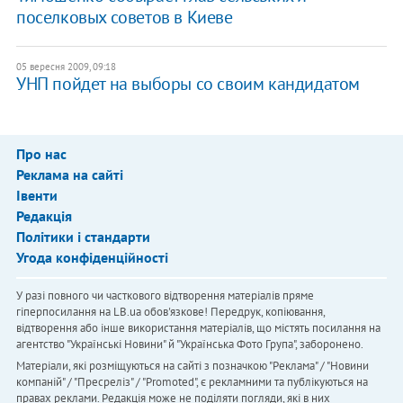
поселковых советов в Киеве
05 вересня 2009, 09:18
УНП пойдет на выборы со своим кандидатом
Про нас
Реклама на сайті
Івенти
Редакція
Політики і стандарти
Угода конфіденційності
У разі повного чи часткового відтворення матеріалів пряме
гіперпосилання на LB.ua обов'язкове! Передрук, копіювання,
відтворення або інше використання матеріалів, що містять посилання на
агентство "Українськi Новини" й "Українська Фото Група", заборонено.
Матеріали, які розміщуються на сайті з позначкою "Реклама" / "Новини
компаній" / "Пресреліз" / "Promoted", є рекламними та публікуються на
правах реклами. Редакція може не поділяти погляди, які в них