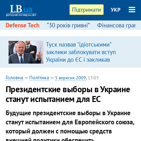
Підтримати
УКР
Defense Tech
“30 років гривні”
Фінансова грамо
Туск назвав "ідіотськими"
заклики заблокувати вступ
України до ЄС і закликав
припинити антиукраїнську
риторику
Головна
—
Політика
—
5 вересня 2009
, 13:03
Президентские выборы в Украине
станут испытанием для ЕС
Будущие президентские выборы в Украине
станут испытанием для Европейского союза,
который должен с помощью средств
внешней политики обеспечить