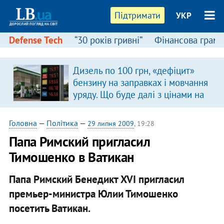
Підтримати
УКР
Defense Tech
“30 років гривні”
Фінансова грамо
Дизель по 100 грн, «дефіцит»
бензину на заправках і мовчання
уряду. Що буде далі з цінами на
пальне?
Головна
—
Політика
—
29 липня 2009
, 19:28
Папа Римский пригласил
Тимошенко в Ватикан
Папа Римский Бенедикт XVI пригласил
премьер-министра Юлии Тимошенко
посетить Ватикан.