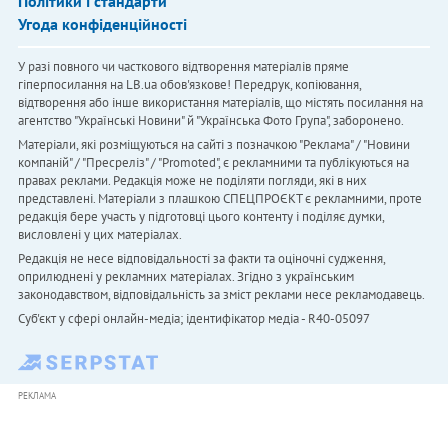
Політики і стандарти
Угода конфіденційності
У разі повного чи часткового відтворення матеріалів пряме
гіперпосилання на LB.ua обов'язкове! Передрук, копіювання,
відтворення або інше використання матеріалів, що містять посилання на
агентство "Українськi Новини" й "Українська Фото Група", заборонено.
Матеріали, які розміщуються на сайті з позначкою "Реклама" / "Новини
компаній" / "Пресреліз" / "Promoted", є рекламними та публікуються на
правах реклами. Редакція може не поділяти погляди, які в них
представлені. Матеріали з плашкою СПЕЦПРОЄКТ є рекламними, проте
редакція бере участь у підготовці цього контенту і поділяє думки,
висловлені у цих матеріалах.
Редакція не несе відповідальності за факти та оціночні судження,
оприлюднені у рекламних матеріалах. Згідно з українським
законодавством, відповідальність за зміст реклами несе рекламодавець.
Cуб'єкт у сфері онлайн-медіа; ідентифікатор медіа - R40-05097
РЕКЛАМА