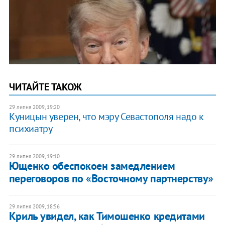
ЧИТАЙТЕ ТАКОЖ
29 липня 2009, 19:20
Куницын уверен, что мэру Севастополя надо к
психиатру
29 липня 2009, 19:10
Ющенко обеспокоен замедлением
переговоров по «Восточному партнерству»
29 липня 2009, 18:56
Криль увидел, как Тимошенко кредитами