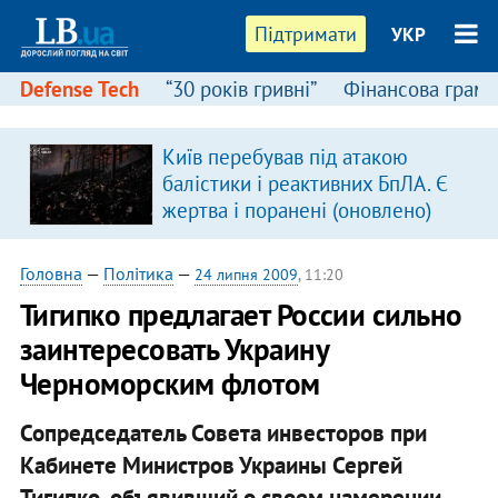
Підтримати
УКР
Defense Tech
“30 років гривні”
Фінансова грамо
Київ перебував під атакою
балістики і реактивних БпЛА. Є
жертва і поранені (оновлено)
Головна
—
Політика
—
24 липня 2009
, 11:20
Тигипко предлагает России сильно
заинтересовать Украину
Черноморским флотом
Сопредседатель Совета инвесторов при
Кабинете Министров Украины Сергей
Тигипко, объявивший о своем намерении