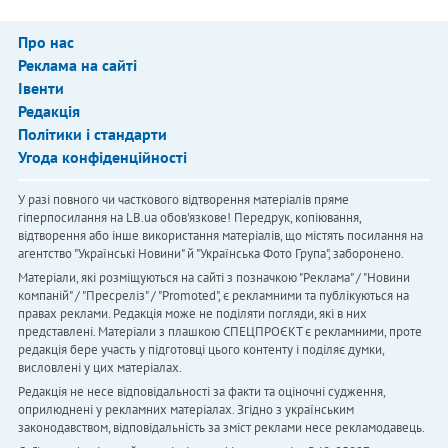
Про нас
Реклама на сайті
Івенти
Редакція
Політики і стандарти
Угода конфіденційності
У разі повного чи часткового відтворення матеріалів пряме
гіперпосилання на LB.ua обов'язкове! Передрук, копіювання,
відтворення або інше використання матеріалів, що містять посилання на
агентство "Українськi Новини" й "Українська Фото Група", заборонено.
Матеріали, які розміщуються на сайті з позначкою "Реклама" / "Новини
компаній" / "Пресреліз" / "Promoted", є рекламними та публікуються на
правах реклами. Редакція може не поділяти погляди, які в них
представлені. Матеріали з плашкою СПЕЦПРОЄКТ є рекламними, проте
редакція бере участь у підготовці цього контенту і поділяє думки,
висловлені у цих матеріалах.
Редакція не несе відповідальності за факти та оціночні судження,
оприлюднені у рекламних матеріалах. Згідно з українським
законодавством, відповідальність за зміст реклами несе рекламодавець.