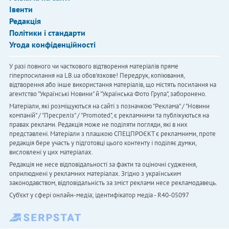
Івенти
Редакція
Політики і стандарти
Угода конфіденційності
У разі повного чи часткового відтворення матеріалів пряме
гіперпосилання на LB.ua обов'язкове! Передрук, копіювання,
відтворення або інше використання матеріалів, що містять посилання на
агентство "Українськi Новини" й "Українська Фото Група", заборонено.
Матеріали, які розміщуються на сайті з позначкою "Реклама" / "Новини
компаній" / "Пресреліз" / "Promoted", є рекламними та публікуються на
правах реклами. Редакція може не поділяти погляди, які в них
представлені. Матеріали з плашкою СПЕЦПРОЄКТ є рекламними, проте
редакція бере участь у підготовці цього контенту і поділяє думки,
висловлені у цих матеріалах.
Редакція не несе відповідальності за факти та оціночні судження,
оприлюднені у рекламних матеріалах. Згідно з українським
законодавством, відповідальність за зміст реклами несе рекламодавець.
Cуб'єкт у сфері онлайн-медіа; ідентифікатор медіа - R40-05097