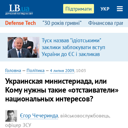
Підтримати
УКР
Defense Tech
“30 років гривні”
Фінансова грамо
Туск назвав "ідіотськими"
заклики заблокувати вступ
України до ЄС і закликав
припинити антиукраїнську
риторику
Головна
—
Політика
—
4 липня 2009
, 10:03
Украинская министериада, или
Кому нужны такие «отстаиватели»
национальных интересов?
Єгор Чечеринда
, військовослужбовець,
офіцер ЗСУ