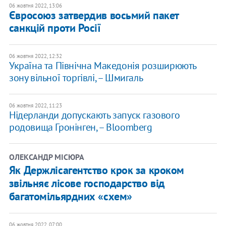
06 жовтня 2022, 13:06
Євросоюз затвердив восьмий пакет
санкцій проти Росії
06 жовтня 2022, 12:32
Україна та Північна Македонія розширюють
зону вільної торгівлі, – Шмигаль
06 жовтня 2022, 11:23
Нідерланди допускають запуск газового
родовища Гронінген, – Bloomberg
ОЛЕКСАНДР МІСЮРА
Як Держлісагентство крок за кроком
звільняє лісове господарство від
багатомільярдних «схем»
06 жовтня 2022, 07:00