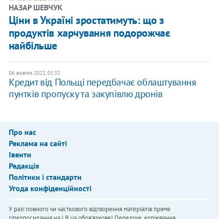
НАЗАР ШЕВЧУК
Ціни в Україні зростатимуть: що з
продуктів харчування подорожчає
найбільше
06 жовтня 2022, 01:32
Кредит від Польщі передбачає облаштування
пунтків пропуску та закупівлю дронів
Про нас
Реклама на сайті
Івенти
Редакція
Політики і стандарти
Угода конфіденційності
У разі повного чи часткового відтворення матеріалів пряме
гіперпосилання на LB.ua обов'язкове! Передрук, копіювання,