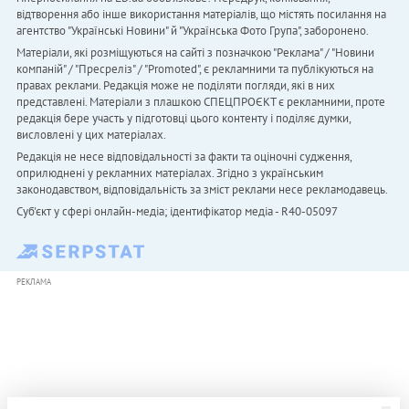
відтворення або інше використання матеріалів, що містять посилання на
агентство "Українськi Новини" й "Українська Фото Група", заборонено.
Матеріали, які розміщуються на сайті з позначкою "Реклама" / "Новини
компаній" / "Пресреліз" / "Promoted", є рекламними та публікуються на
правах реклами. Редакція може не поділяти погляди, які в них
представлені. Матеріали з плашкою СПЕЦПРОЄКТ є рекламними, проте
редакція бере участь у підготовці цього контенту і поділяє думки,
висловлені у цих матеріалах.
Редакція не несе відповідальності за факти та оціночні судження,
оприлюднені у рекламних матеріалах. Згідно з українським
законодавством, відповідальність за зміст реклами несе рекламодавець.
Cуб'єкт у сфері онлайн-медіа; ідентифікатор медіа - R40-05097
РЕКЛАМА