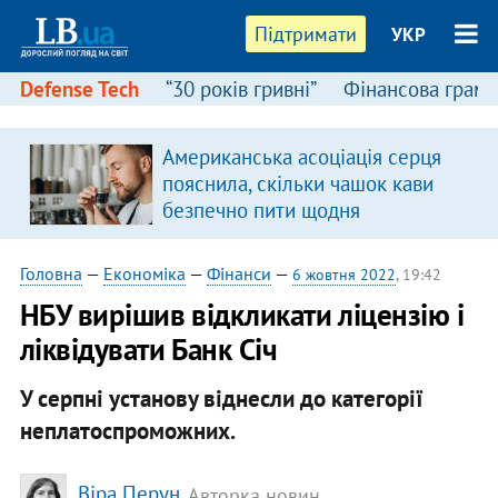
Підтримати
УКР
Defense Tech
“30 років гривні”
Фінансова грамо
Американська асоціація серця
пояснила, скільки чашок кави
безпечно пити щодня
Головна
—
Економіка
—
Фінанси
—
6 жовтня 2022
, 19:42
НБУ вирішив відкликати ліцензію і
ліквідувати Банк Січ
У серпні установу віднесли до категорії
неплатоспроможних.
Віра Перун
, Авторка новин