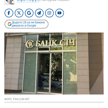
Додати LB.ua як бажане
джерело в Google
ФОТО: FINCLUB.NET