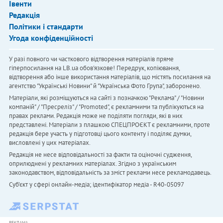
Івенти
Редакція
Політики і стандарти
Угода конфіденційності
У разі повного чи часткового відтворення матеріалів пряме
гіперпосилання на LB.ua обов'язкове! Передрук, копіювання,
відтворення або інше використання матеріалів, що містять посилання на
агентство "Українськi Новини" й "Українська Фото Група", заборонено.
Матеріали, які розміщуються на сайті з позначкою "Реклама" / "Новини
компаній" / "Пресреліз" / "Promoted", є рекламними та публікуються на
правах реклами. Редакція може не поділяти погляди, які в них
представлені. Матеріали з плашкою СПЕЦПРОЄКТ є рекламними, проте
редакція бере участь у підготовці цього контенту і поділяє думки,
висловлені у цих матеріалах.
Редакція не несе відповідальності за факти та оціночні судження,
оприлюднені у рекламних матеріалах. Згідно з українським
законодавством, відповідальність за зміст реклами несе рекламодавець.
Cуб'єкт у сфері онлайн-медіа; ідентифікатор медіа - R40-05097
РЕКЛАМА