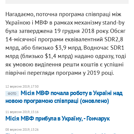
Нагадаємо, поточна програма співпраці між
Україною і МВФ в рамках механізму stand-by
була затверджена 19 грудня 2018 року. Обсяг
14-місячної програми еквівалентний SDR2,8
млрд, або близько $3,9 млрд. Водночас SDR1
млрд (близько $1,4 млрд) надано одразу, тоді
як умовою виділення решти коштів є успішні
піврічні перегляди програми у 2019 році.
12 вересня 2019, 17:50
Місія МВФ почала роботу в Україні над
ФОТО
новою програмою співпраці (оновлено)
11 вересня 2019, 15:16
Місія МВФ прибула в Україну, - Гончарук
08 вересня 2019, 13:26