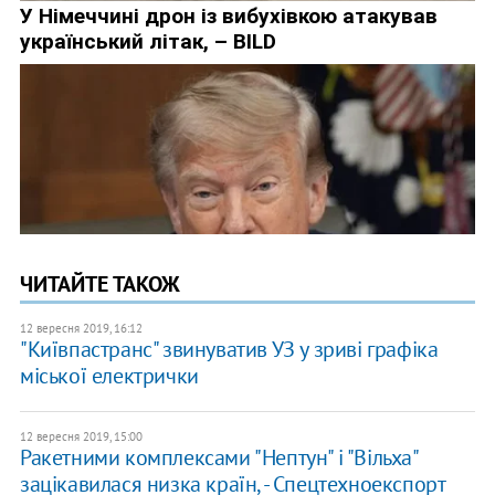
ЧИТАЙТЕ ТАКОЖ
12 вересня 2019, 16:12
"Київпастранс" звинуватив УЗ у зриві графіка
міської електрички
12 вересня 2019, 15:00
Ракетними комплексами "Нептун" і "Вільха"
зацікавилася низка країн, - Спецтехноекспорт