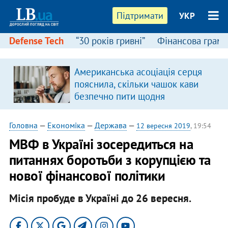
Підтримати
УКР
Defense Tech
“30 років гривні”
Фінансова грамо
Американська асоціація серця
пояснила, скільки чашок кави
безпечно пити щодня
Головна
—
Економіка
—
Держава
—
12 вересня 2019
, 19:54
МВФ в Україні зосередиться на
питаннях боротьби з корупцією та
нової фінансової політики
Місія пробуде в Україні до 26 вересня.