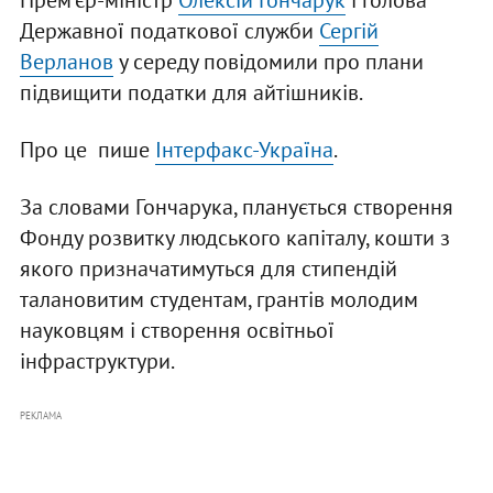
Прем'єр-міністр
Олексій Гончарук
і голова
Державної податкової служби
Сергій
Верланов
у середу повідомили про плани
підвищити податки для айтішників.
Про це пише
Інтерфакс-Україна
.
За словами Гончарука, планується створення
Фонду розвитку людського капіталу, кошти з
якого призначатимуться для стипендій
талановитим студентам, грантів молодим
науковцям і створення освітньої
інфраструктури.
РЕКЛАМА