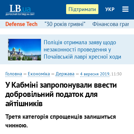
Підтримати
УКР
Defense Tech
“30 років гривні”
Фінансова грамо
Поліція отримала заяву щодо
незаконності проведення у
Почаївській лаврі хресної ходи
Головна
—
Економіка
—
Держава
—
4 вересня 2019
, 11:30
У Кабміні запропонували ввести
добровільний податок для
айтішників
Третя категорія спрощенців залишиться
чинною.