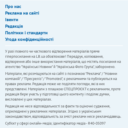
Про нас
Реклама на сайті
Івенти
Редакція
Політики і стандарти
Угода конфіденційності
У разі повного чи часткового відтворення матеріалів пряме
гіперпосилання на LB.ua обов'язкове! Передрук, копіювання,
відтворення або інше використання матеріалів, що містять посилання на
агентство "Українськi Новини" й "Українська Фото Група", заборонено.
Матеріали, які розміщуються на сайті з позначкою "Реклама" / "Новини
компаній" / "Пресреліз" / "Promoted", є рекламними та публікуються на
правах реклами. Редакція може не поділяти погляди, які в них
представлені. Матеріали з плашкою СПЕЦПРОЄКТ є рекламними, проте
редакція бере участь у підготовці цього контенту і поділяє думки,
висловлені у цих матеріалах.
Редакція не несе відповідальності за факти та оціночні судження,
оприлюднені у рекламних матеріалах. Згідно з українським
законодавством, відповідальність за зміст реклами несе рекламодавець.
Cуб'єкт у сфері онлайн-медіа; ідентифікатор медіа - R40-05097