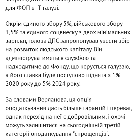
для ФОП в IT-галузі.
Окрім єдиного збору 5%, військового збору
1,5% та єдиного соцвнеску з двох мінімальних
зарплат, голова ДПС запропонував увести збір
на розвиток людського капіталу. Він
адмініструватиметься службою та
надходитиме до Фонду, що керується галуззю,
а його ставка буде поступово піднята з 1%
2020 року до 5% 2024 року.
За словами Верланова, ця опція
оподаткування дасть більше гарантій і переваг,
однак перехід на неї є добровільним, і охочі
можуть залишитися на сьогоднішній третій
категорії оподаткування "спрощенців".