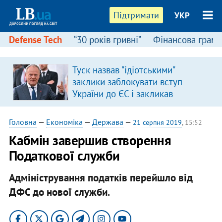
Підтримати
УКР
Defense Tech
“30 років гривні”
Фінансова грамо
Туск назвав "ідіотськими"
заклики заблокувати вступ
України до ЄС і закликав
припинити антиукраїнську
риторику
Головна
—
Економіка
—
Держава
—
21 серпня 2019
, 15:52
Кабмін завершив створення
Податкової служби
Адміністрування податків перейшло від
ДФС до нової служби.