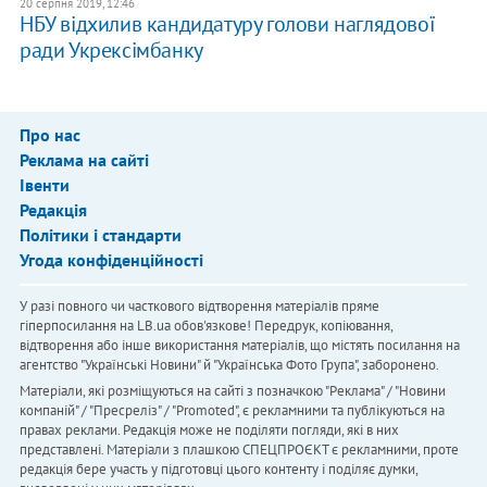
20 серпня 2019, 12:46
НБУ відхилив кандидатуру голови наглядової
ради Укрексімбанку
Про нас
Реклама на сайті
Івенти
Редакція
Політики і стандарти
Угода конфіденційності
У разі повного чи часткового відтворення матеріалів пряме
гіперпосилання на LB.ua обов'язкове! Передрук, копіювання,
відтворення або інше використання матеріалів, що містять посилання на
агентство "Українськi Новини" й "Українська Фото Група", заборонено.
Матеріали, які розміщуються на сайті з позначкою "Реклама" / "Новини
компаній" / "Пресреліз" / "Promoted", є рекламними та публікуються на
правах реклами. Редакція може не поділяти погляди, які в них
представлені. Матеріали з плашкою СПЕЦПРОЄКТ є рекламними, проте
редакція бере участь у підготовці цього контенту і поділяє думки,