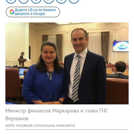
Додати LB.ua як бажане
джерело в Google
Министр финансов Маркарова и глава ГНС
Верланов
ФОТО: FACEBOOK.COM/OKSANA.MARKAROVA