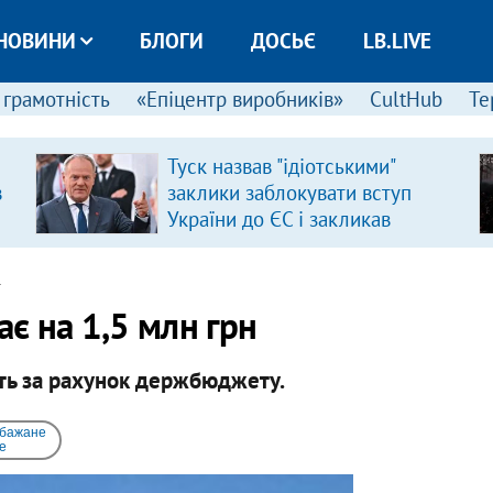
НОВИНИ
БЛОГИ
ДОСЬЄ
LB.LIVE
 грамотність
«Епіцентр виробників»
CultHub
Те
Туск назвав "ідіотськими"
в
заклики заблокувати вступ
України до ЄС і закликав
припинити антиукраїнську
риторику
4
ає на 1,5 млн грн
ть за рахунок держбюджету.
 бажане
e