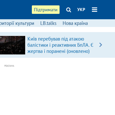
Підтримати
УКР
риторії культури
LB.talks
Нова країна
Київ перебував під атакою
балістики і реактивних БпЛА. Є
жертва і поранені (оновлено)
РЕКЛАМА