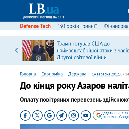
Defense Tech
“30 років гривні”
Фінансова
серця
Трамп готував США до
 кави
наймасштабнішої атаки з часі
Другої світової війни
Головна
—
Економіка
—
Держава
—
14 вересня 2012
, 07:1
До кінця року Азаров наліт
Оплату повітряних перевезень здійснюю
Додати LB.ua як
джерело в Googl