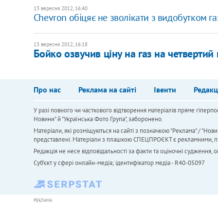
13 вересня 2012, 16:40
Chevron обіцяє не зволікати з видобутком газ
13 вересня 2012, 16:18
Бойко озвучив ціну на газ на четвертий
Про нас
Реклама на сайті
Івенти
Редакц
У разі повного чи часткового відтворення матеріалів пряме гіперпо
Новини" й "Українська Фото Група", заборонено.
Матеріали, які розміщуються на сайті з позначкою "Реклама" / "Нови
представлені. Матеріали з плашкою СПЕЦПРОЄКТ є рекламними, проте
Редакція не несе відповідальності за факти та оціночні судження,
Cуб'єкт у сфері онлайн-медіа; ідентифікатор медіа - R40-05097
РЕКЛАМА