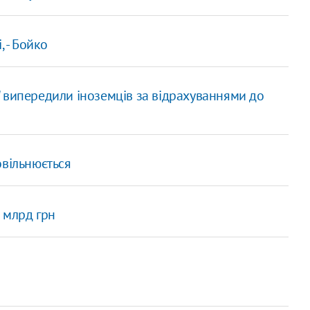
 - Бойко
ця" випередили іноземців за відрахуваннями до
овільнюється
 млрд грн