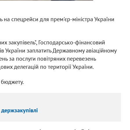
нь на спецрейси для прем'єр-міністра України
них закупівель", Господарсько-фінансовий
рів України заплатить Державному авіаційному
вень за послуги повітряних перевезень
ових делегацій по території України.
 бюджету.
 держзакупівлі