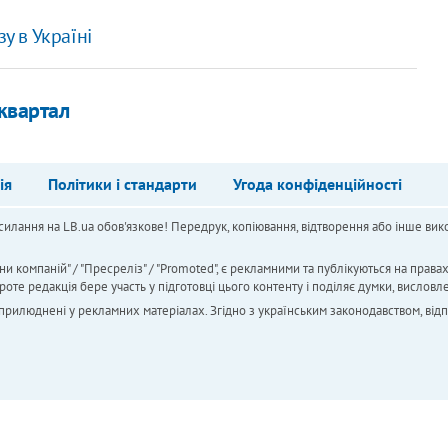
у в Україні
 квартал
ія
Політики і стандарти
Угода конфіденційності
силання на LB.ua обов'язкове! Передрук, копіювання, відтворення або інше вико
ни компаній" / "Пресреліз" / "Promoted", є рекламними та публікуються на права
 редакція бере участь у підготовці цього контенту і поділяє думки, висловле
 оприлюднені у рекламних матеріалах. Згідно з українським законодавством, від