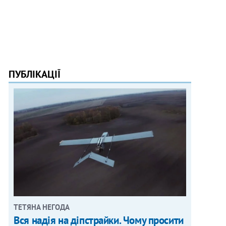
ПУБЛІКАЦІЇ
ТЕТЯНА НЕГОДА
Вся надія на діпстрайки. Чому просити