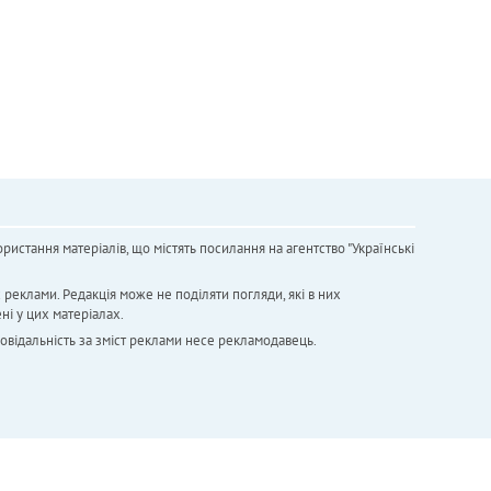
ристання матеріалів, що містять посилання на агентство "Українськi
х реклами. Редакція може не поділяти погляди, які в них
ні у цих матеріалах.
повідальність за зміст реклами несе рекламодавець.