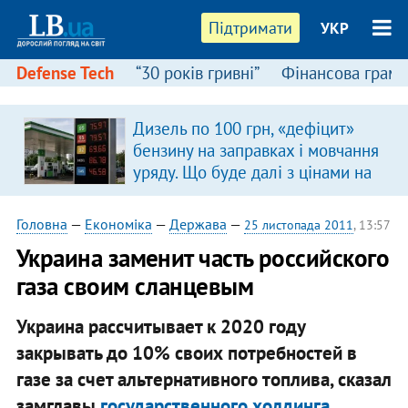
Підтримати
УКР
Defense Tech
“30 років гривні”
Фінансова грамо
Дизель по 100 грн, «дефіцит»
бензину на заправках і мовчання
уряду. Що буде далі з цінами на
пальне?
Головна
—
Економіка
—
Держава
—
25 листопада 2011
, 13:57
Украина зaмeнит часть российского
газа своим сланцевым
Украина рассчитывает к 2020 году
закрывать до 10% своих потребностей в
газе за счет альтернативного топлива, сказал
замглавы
государственного холдинга