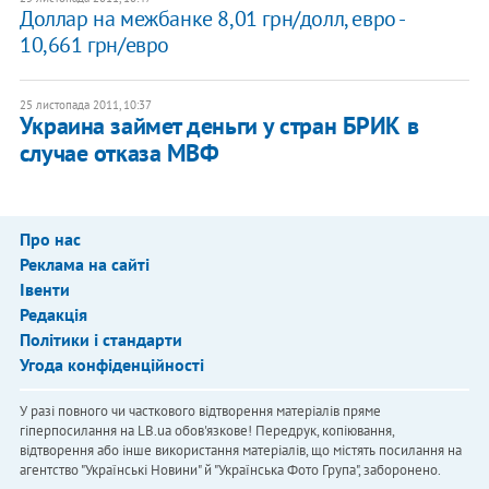
Доллар на межбанке 8,01 грн/долл, евро -
10,661 грн/евро
25 листопада 2011, 10:37
Украина займет деньги у стран БРИК в
случае отказа МВФ
Про нас
Реклама на сайті
Івенти
Редакція
Політики і стандарти
Угода конфіденційності
У разі повного чи часткового відтворення матеріалів пряме
гіперпосилання на LB.ua обов'язкове! Передрук, копіювання,
відтворення або інше використання матеріалів, що містять посилання на
агентство "Українськi Новини" й "Українська Фото Група", заборонено.