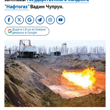
"Нафтогаз"
Вадим Чупрун.
Додати LB.ua як бажане
джерело в Google