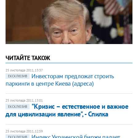
ЧИТАЙТЕ ТАКОЖ
25 листопада 2011, 13:37
​Инвесторам предложат строить
ЕКСКЛЮЗИВ
паркинги в центре Киева (адреса)
25 листопада 2011, 13:01
"Кризис – естественное и важное
ЕКСКЛЮЗИВ
для цивилизации явление", - Спилка
25 листопада 2011, 12:59
Индекс Украинской биржи падает
ЕКСКЛЮЗИВ