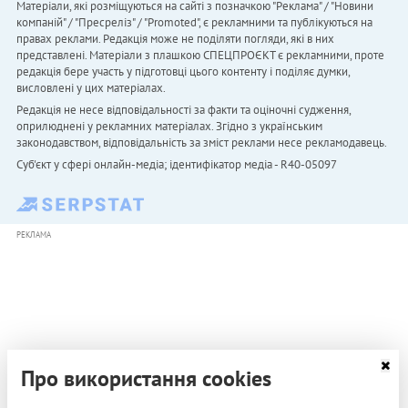
Матеріали, які розміщуються на сайті з позначкою "Реклама" / "Новини
компаній" / "Пресреліз" / "Promoted", є рекламними та публікуються на
правах реклами. Редакція може не поділяти погляди, які в них
представлені. Матеріали з плашкою СПЕЦПРОЄКТ є рекламними, проте
редакція бере участь у підготовці цього контенту і поділяє думки,
висловлені у цих матеріалах.
Редакція не несе відповідальності за факти та оціночні судження,
оприлюднені у рекламних матеріалах. Згідно з українським
законодавством, відповідальність за зміст реклами несе рекламодавець.
Cуб'єкт у сфері онлайн-медіа; ідентифікатор медіа - R40-05097
РЕКЛАМА
Про використання cookies