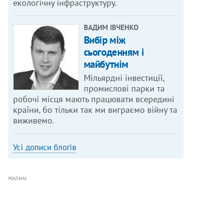
екологічну інфраструктуру.
ВАДИМ ІВЧЕНКО
Вибір між
сьогоденням і
майбутнім
Мільярдні інвестиції,
промислові парки та
робочі місця мають працювати всередині
країни, бо тільки так ми виграємо війну та
виживемо.
Усі дописи блогів
РЕКЛАМА