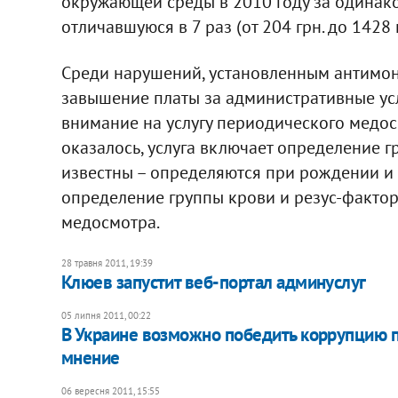
окружающей среды в 2010 году за одинаков
отличавшуюся в 7 раз (от 204 грн. до 1428 г
Среди нарушений, установленным антимо
завышение платы за административные усл
внимание на услугу периодического медос
оказалось, услуга включает определение г
известны – определяются при рождении и 
определение группы крови и резус-факто
медосмотра.
28 травня 2011, 19:39
Клюев запустит веб-портал админуслуг
05 липня 2011, 00:22
В Украине возможно победить коррупцию п
мнение
06 вересня 2011, 15:55