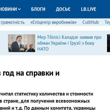
НОВИНИ
БЛОГИ
ДОСЬЄ
LB.LIVE
 грамотність
«Епіцентр виробників»
CultHub
Те
Мер Тбілісі Каладзе заявив про
обман України і Грузії з боку
НАТО
 год на справки и
итал статистику количества и стоимости
 в стране, для получения всевозможных
аний и т.д. По данным комитета, украинцы