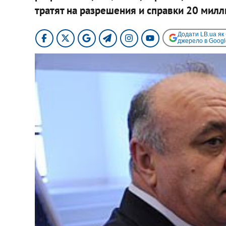
тратят на разрешения и справки 20 милл
Додати LB.ua як
джерело в Googl