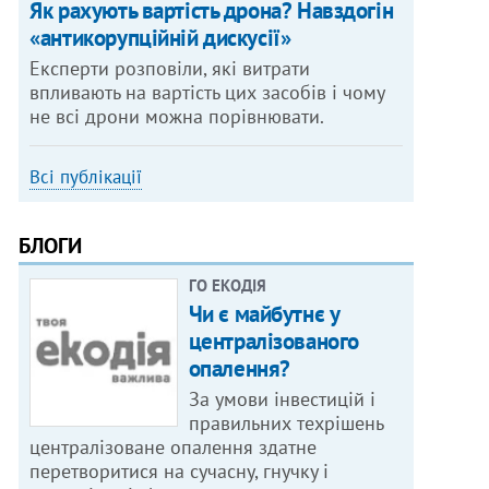
Як рахують вартість дрона? Навздогін
«антикорупційній дискусії»
Експерти розповіли, які витрати
впливають на вартість цих засобів і чому
не всі дрони можна порівнювати.
Всі публікації
БЛОГИ
ГО ЕКОДІЯ
Чи є майбутнє у
централізованого
опалення?
За умови інвестицій і
правильних техрішень
централізоване опалення здатне
перетворитися на сучасну, гнучку і