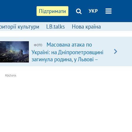
Підтримати
УКР
риторії культури
LB.talks
Нова країна
Масована атака по
ФОТО
Україні: на Дніпропетровщині
загинула родина, у Львові –
удар по багатоповерхівках
(доповнюється)
РЕКЛАМА