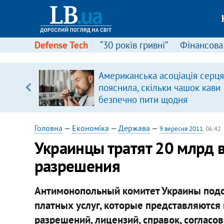
Defense Tech
“30 років гривні”
Фінансова
ою
Американська асоціація серця
пЛА. Є
пояснила, скільки чашок кави
лено)
безпечно пити щодня
Головна
—
Економіка
—
Держава
—
9 вересня 2011
, 06:42
​Украинцы тратят 20 млрд в
разрешения
Антимонопольный комитет Украины подсч
платных услуг, которые представляются
разрешений, лицензий, справок, согласов