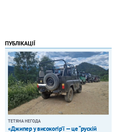
ПУБЛІКАЦІЇ
ТЕТЯНА НЕГОДА
«Джипер у високогір'ї — це “рускій