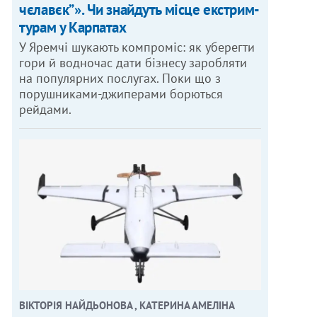
чєлавєк”». Чи знайдуть місце екстрим-
турам у Карпатах
У Яремчі шукають компроміс: як уберегти
гори й водночас дати бізнесу заробляти
на популярних послугах. Поки що з
порушниками-джиперами борються
рейдами.
ВІКТОРІЯ НАЙДЬОНОВА , КАТЕРИНА АМЕЛІНА