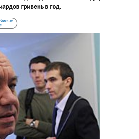
иардов гривень в год.
 бажане
e