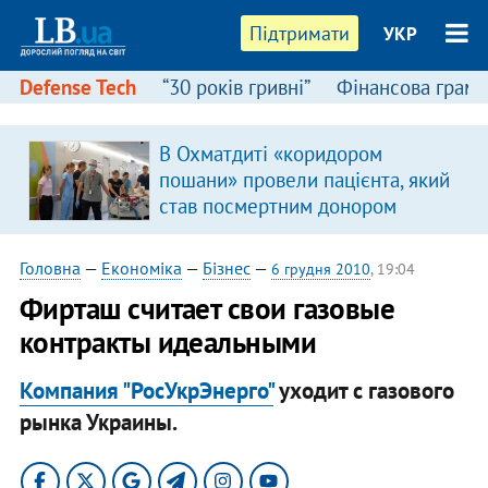
Підтримати
УКР
Defense Tech
“30 років гривні”
Фінансова грамо
В Охматдиті «коридором
пошани» провели пацієнта, який
став посмертним донором
Головна
—
Економіка
—
Бізнес
—
6 грудня 2010
, 19:04
Фирташ считает свои газовые
контракты идеальными
Компания "РосУкрЭнерго"
уходит с газового
рынка Украины.