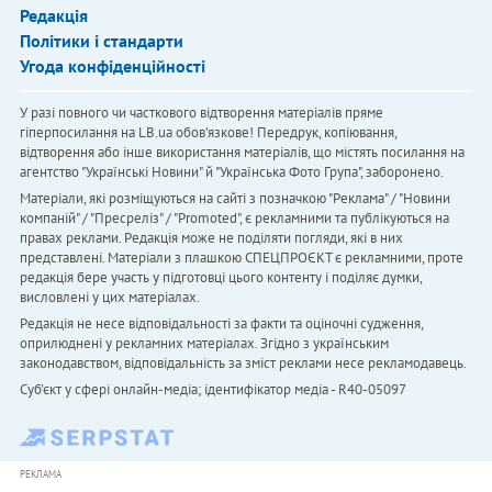
Редакція
Політики і стандарти
Угода конфіденційності
У разі повного чи часткового відтворення матеріалів пряме
гіперпосилання на LB.ua обов'язкове! Передрук, копіювання,
відтворення або інше використання матеріалів, що містять посилання на
агентство "Українськi Новини" й "Українська Фото Група", заборонено.
Матеріали, які розміщуються на сайті з позначкою "Реклама" / "Новини
компаній" / "Пресреліз" / "Promoted", є рекламними та публікуються на
правах реклами. Редакція може не поділяти погляди, які в них
представлені. Матеріали з плашкою СПЕЦПРОЄКТ є рекламними, проте
редакція бере участь у підготовці цього контенту і поділяє думки,
висловлені у цих матеріалах.
Редакція не несе відповідальності за факти та оціночні судження,
оприлюднені у рекламних матеріалах. Згідно з українським
законодавством, відповідальність за зміст реклами несе рекламодавець.
Cуб'єкт у сфері онлайн-медіа; ідентифікатор медіа - R40-05097
РЕКЛАМА