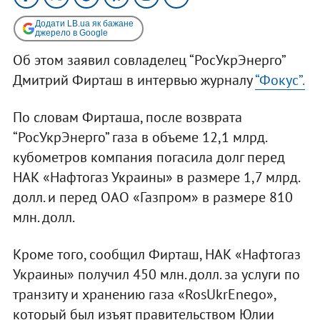
Додати LB.ua як бажане
джерело в Google
Об этом заявил совладелец “РосУкрЭнерго”
Дмитрий Фирташ в интервью журналу
“Фокус”.
По словам Фирташа, после возврата
“РосУкрЭнерго” газа в объеме 12,1 млрд.
кубометров компания погасила долг перед
НАК «Нафтогаз Украины» в размере 1,7 млрд.
долл. и перед ОАО «Газпром» в размере 810
млн. долл.
Кроме того, сообщил Фирташ, НАК «Нафтогаз
Украины» получил 450 млн. долл. за услуги по
транзиту и хранению газа «RosUkrEnego»,
который был изъят правительством Юлии