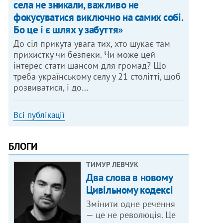
села не зникали, важливо не
фокусуватися виключно на самих собі.
Бо це і є шлях у забуття»
До сіл прикута увага тих, хто шукає там
прихистку чи безпеки. Чи може цей
інтерес стати шансом для громад? Що
треба українському селу у 21 столітті, щоб
розвиватися, і до…
Всі публікації
БЛОГИ
ТИМУР ЛЕВЧУК
Два слова в новому
Цивільному кодексі
Змінити одне речення
— це не революція. Це