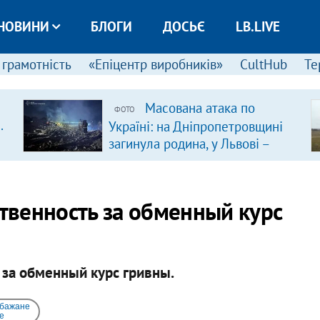
НОВИНИ
БЛОГИ
ДОСЬЄ
LB.LIVE
 грамотність
«Епіцентр виробників»
CultHub
Те
Масована атака по
ФОТО
.
Україні: на Дніпропетровщині
загинула родина, у Львові –
удар по багатоповерхівках
(доповнюється)
ственность за обменный курс
 за обменный курс гривны.
 бажане
e