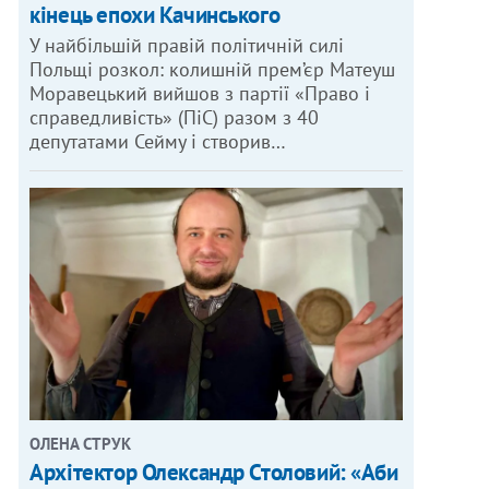
кінець епохи Качинського
У найбільшій правій політичній силі
Польщі розкол: колишній прем’єр Матеуш
Моравецький вийшов з партії «Право і
справедливість» (ПіС) разом з 40
депутатами Сейму і створив…
ОЛЕНА СТРУК
Архітектор Олександр Столовий: «Аби