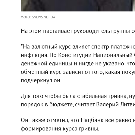
ФОТО: GNEWS.NET.UA
На этом настаивает руководитель группы 
"На валютный курс влияет спектр платежно
инфляция. По Конституции Национальный б
денежной единицы и нигде не указано, что
обменный курс зависит от того, какая поку
подчеркнул он.
Для того чтобы была стабильная гривна, н
порядок в бюджете, считает Валерий Литв
Он также отметил, что Нацбанк все равно 
формирования курса гривны.