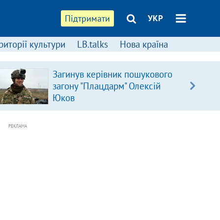
Підтримати
УКР
риторії культури
LB.talks
Нова країна
Загинув керівник пошукового
загону "Плацдарм" Олексій
Юков
РЕКЛАМА