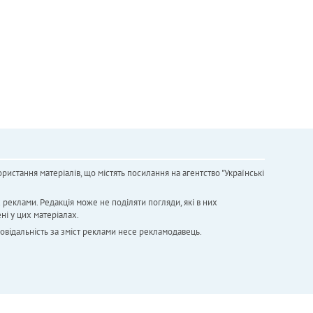
ристання матеріалів, що містять посилання на агентство "Українськi
х реклами. Редакція може не поділяти погляди, які в них
ні у цих матеріалах.
повідальність за зміст реклами несе рекламодавець.