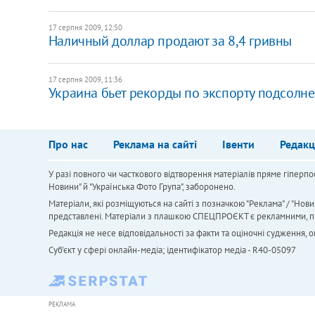
17 серпня 2009, 12:50
Наличный доллар продают за 8,4 гривны
17 серпня 2009, 11:36
Украина бьет рекорды по экспорту подсолн
Про нас
Реклама на сайті
Івенти
Редакц
У разі повного чи часткового відтворення матеріалів пряме гіперпо
Новини" й "Українська Фото Група", заборонено.
Матеріали, які розміщуються на сайті з позначкою "Реклама" / "Нови
представлені. Матеріали з плашкою СПЕЦПРОЄКТ є рекламними, проте
Редакція не несе відповідальності за факти та оціночні судження,
Cуб'єкт у сфері онлайн-медіа; ідентифікатор медіа - R40-05097
РЕКЛАМА