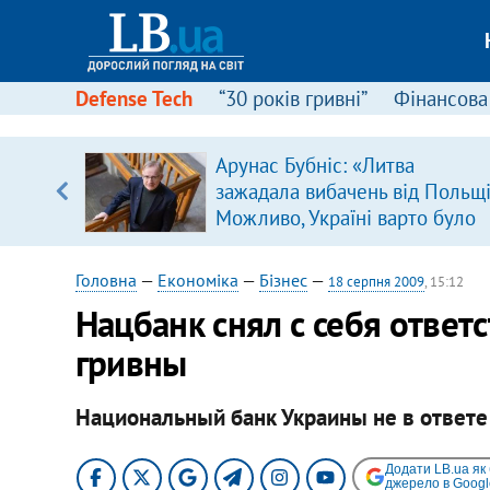
Defense Tech
“30 років гривні”
Фінансова
Арунас Бубніс: «Литва
уп
зажадала вибачень від Польщі
Можливо, Україні варто було
ку
зробити так само»
Головна
—
Економіка
—
Бізнес
—
18 серпня 2009
, 15:12
Нацбанк снял с себя ответ
гривны
Национальный банк Украины не в ответе
Додати LB.ua як
джерело в Googl