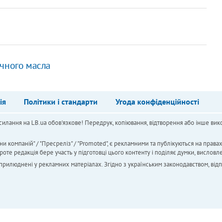
ечного масла
ія
Політики і стандарти
Угода конфіденційності
силання на LB.ua обов'язкове! Передрук, копіювання, відтворення або інше вико
ни компаній" / "Пресреліз" / "Promoted", є рекламними та публікуються на права
 редакція бере участь у підготовці цього контенту і поділяє думки, висловле
 оприлюднені у рекламних матеріалах. Згідно з українським законодавством, від