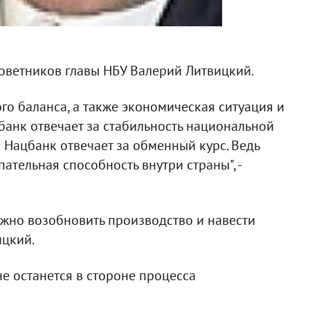
советников главы НБУ Валерий Литвицкий.
го баланса, а также экономическая ситуация и
анк отвечает за стабильность национальной
 Нацбанк отвечает за обменный курс. Ведь
пательная способность внутри страны", -
ужно возобновить производство и навести
ицкий.
не останется в стороне процесса